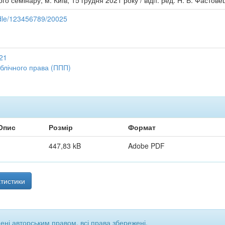
 семінару, м. Київ, 15 грудня 2021 року / відп. ред. Н. В. Фастовец
ndle/123456789/20025
21
блічного права (ППП)
Опис
Розмір
Формат
447,83 kB
Adobe PDF
тистики
щені авторським правом, всі права збережені.