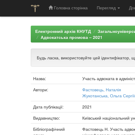
Головна сторінка
Перегляд
До
Skip
navigation
Електронний архів КНУТД
Загальноуніверси
Адвокатська промова – 2021
Будь ласка, використовуйте цей ідентифікатор, 
Назва:
Участь адвоката в адмініс
Автори:
Фастовець, Наталія
Жукотанська, Ольга Сергії
Дата публікації:
2021
Видавництво:
Київський національний ун
Бібліографічний
Фастовець Н. Участь адвок