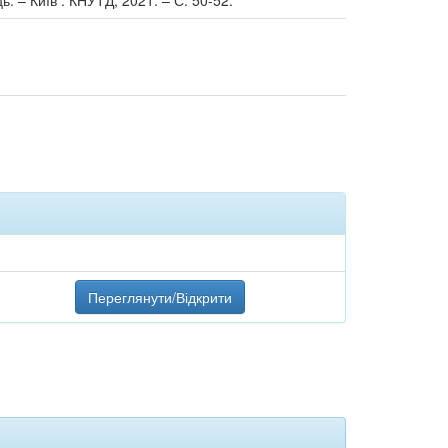
ь. – Київ : КНУТД, 2021. – С. 50-52.
Переглянути/Відкрити