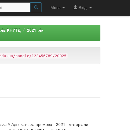
Мова
Вхід:
арів КНУТД
2021 рік
edu.ua/handle/123456789/20025
ька // Адвокатська промова - 2021 : матеріали