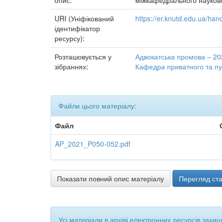
опис:
міжкафедрального наукового
URI (Уніфікований
https://er.knutd.edu.ua/ha
ідентифікатор
ресурсу):
Розташовується у
Адвокатська промова – 20
зібраннях:
Кафедра приватного та пу
Файли цього матеріалу:
Файл
AP_2021_P050-052.pdf
Показати повний опис матеріалу
Перегляд ста
Усі матеріали в архіві електронних ресурсів захи