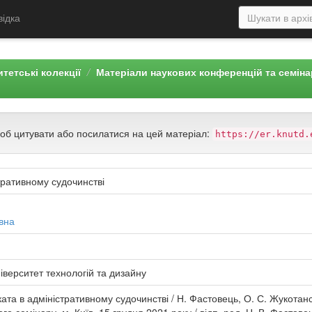
відка
тетські колекції
Матеріали наукових конференцій та семін
щоб цитувати або посилатися на цей матеріал:
https://er.knutd.
тративному судочинстві
вна
іверситет технологій та дизайну
ата в адміністративному судочинстві / Н. Фастовець, О. С. Жукотанс