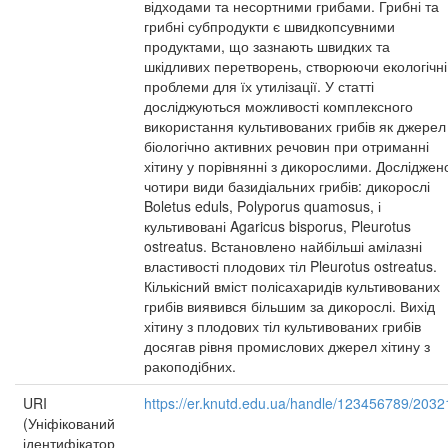
відходами та несортними грибами. Грибні та
грибні субпродукти є швидкопсувними
продуктами, що зазнають швидких та
шкідливих перетворень, створюючи екологічні
проблеми для їх утилізації. У статті
досліджуються можливості комплексного
використання культивованих грибів як джерел
біологічно активних речовин при отриманні
хітину у порівнянні з дикорослими. Досліджен
чотири види базидіальних грибів: дикорослі
Boletus eduls, Polyporus quamosus, і
культивовані Agaricus bisporus, Pleurotus
ostreatus. Встановлено найбільші амілазні
властивості плодових тіл Pleurotus ostreatus.
Кількісний вміст полісахаридів культивованих
грибів виявився більшим за дикорослі. Вихід
хітину з плодових тіл культивованих грибів
досягав рівня промислових джерел хітину з
ракоподібних.
URI
https://er.knutd.edu.ua/handle/123456789/2032
(Уніфікований
ідентифікатор