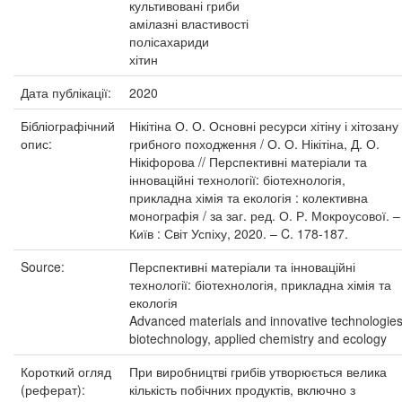
культивовані гриби
амілазні властивості
полісахариди
хітин
Дата публікації:
2020
Бібліографічний
Нікітіна О. О. Основні ресурси хітіну і хітозану
опис:
грибного походження / О. О. Нікітіна, Д. О.
Нікіфорова // Перспективні матеріали та
інноваційні технології: біотехнологія,
прикладна хімія та екологія : колективна
монографія / за заг. ред. О. Р. Мокроусової. –
Київ : Світ Успіху, 2020. – C. 178-187.
Source:
Перспективні матеріали та інноваційні
технології: біотехнологія, прикладна хімія та
екологія
Advanced materials and innovative technologies
biotechnology, applied chemistry and ecology
Короткий огляд
При виробництві грибів утворюється велика
(реферат):
кількість побічних продуктів, включно з