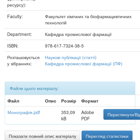
ресурсу):
Faculty:
Факультет хімічних та біофармацевтичних
технологій
Department:
Кафедра промислової фармації
ISBN:
978-617-7324-38-5
Розташовується
Наукові публікації (статті)
у зібраннях:
Кафедра промислової фармації (ПФ)
Файли цього матеріалу:
Файл
Опис
Розмір
Формат
Монографія.pdf
353,09
Adobe
Переглянути/Ві
kB
PDF
Показати повний опис матеріалу
Перегляд статистики