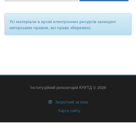
Усі матеріали в архіві електронних ресурсів захищені
авторським правом, всі права збережені.
Інституційний репозитарій КНУТД © 2026
Зворотний зв’язок
Карта сайту