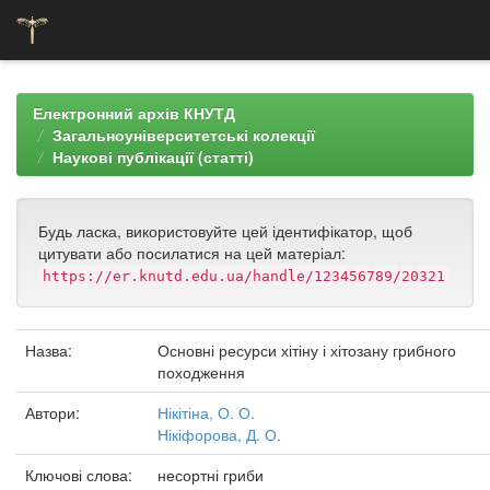
Skip
navigation
Електронний архів КНУТД
Загальноуніверситетські колекції
Наукові публікації (статті)
Будь ласка, використовуйте цей ідентифікатор, щоб
цитувати або посилатися на цей матеріал:
https://er.knutd.edu.ua/handle/123456789/20321
Назва:
Основні ресурси хітіну і хітозану грибного
походження
Автори:
Нікітіна, О. О.
Нікіфорова, Д. О.
Ключові слова:
несортні гриби