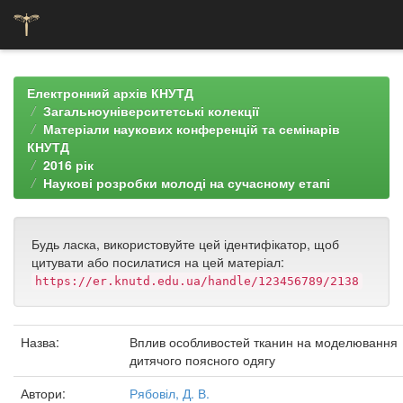
Skip
navigation
Електронний архів КНУТД
Загальноуніверситетські колекції
Матеріали наукових конференцій та семінарів
КНУТД
2016 рік
Наукові розробки молоді на сучасному етапі
Будь ласка, використовуйте цей ідентифікатор, щоб
цитувати або посилатися на цей матеріал:
https://er.knutd.edu.ua/handle/123456789/2138
Назва:
Вплив особливостей тканин на моделювання
дитячого поясного одягу
Автори:
Рябовіл, Д. В.