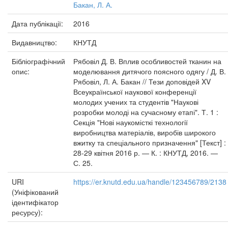
Бакан, Л. А.
Дата публікації:
2016
Видавництво:
КНУТД
Бібліографічний
Рябовіл Д. В. Вплив особливостей тканин на
опис:
моделювання дитячого поясного одягу / Д. В.
Рябовіл, Л. А. Бакан // Тези доповідей XV
Всеукраїнської наукової конференції
молодих учених та студентів "Наукові
розробки молоді на сучасному етапі". Т. 1 :
Секція "Нові наукомісткі технології
виробництва матеріалів, виробів широкого
вжитку та спеціального призначення" [Текст] :
28-29 квітня 2016 р. — К. : КНУТД, 2016. —
С. 25.
URI
https://er.knutd.edu.ua/handle/123456789/2138
(Уніфікований
ідентифікатор
ресурсу):