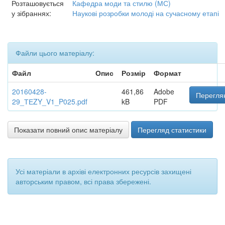
Розташовується
Кафедра моди та стилю (МС)
у зібраннях:
Наукові розробки молоді на сучасному етапі
Файли цього матеріалу:
Файл
Опис
Розмір
Формат
20160428-
461,86
Adobe
Переглян
29_ТЕZY_V1_P025.pdf
kB
PDF
Показати повний опис матеріалу
Перегляд статистики
Усі матеріали в архіві електронних ресурсів захищені
авторським правом, всі права збережені.