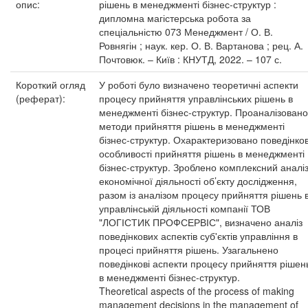
опис:
рішень в менеджменті бізнес-структур :
дипломна магістерська робота за
спеціальністю 073 Менеджмент / О. В.
Ровнягін ; наук. кер. О. В. Вартанова ; рец. А.
Почтовюк. – Київ : КНУТД, 2022. – 107 с.
Короткий огляд
У роботі було визначено теоретичні аспекти
(реферат):
процесу прийняття управлінських рішень в
менеджменті бізнес-структур. Проаналізовано
методи прийняття рішень в менеджменті
бізнес-структур. Охарактеризовано поведінков
особливості прийняття рішень в менеджменті
бізнес-структур. Зроблено комплексний аналі
економічної діяльності об’єкту дослідження,
разом із аналізом процесу прийняття рішень 
управлінській діяльності компанії ТОВ
"ЛОГІСТИК ПРОФСЕРВІС", визначено аналіз
поведінкових аспектів суб'єктів управління в
процесі прийняття рішень. Узагальнено
поведінкові аспекти процесу прийняття рішен
в менеджменті бізнес-структур.
Theoretical aspects of the process of making
management decisions in the management of