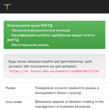
Skip
navigation
Електронний архів КНУТД
Загальноуніверситетські колекції
Кваліфікаційні роботи здобувачів вищої освіти
КНУТД
Магістерський рівень
Будь ласка, використовуйте цей ідентифікатор, щоб
цитувати або посилатися на цей матеріал:
https://er.knutd.edu.ua/handle/123456789/22733
Назва:
Поведінкові аспекти прийняття рішень в
менеджменті бізнес-структур
Інші назви:
Behavioral aspects of decision-making in the
management of business structures