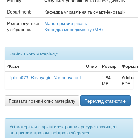
Faculty:
Факультет управління та бізнес-дизайну
Department:
Кафедра управління та смарт-інновацій
Розташовується
Магістерський рівень
у зібраннях:
Кафедра менеджменту (МН)
Файли цього матеріалу:
Файл
Опис
Розмір
Форма
Diplom073_Rovnyagin_Vartanova.pdf
1,84
Adobe
MB
PDF
Показати повний опис матеріалу
Перегляд статистики
Усі матеріали в архіві електронних ресурсів захищені
авторським правом, всі права збережені.