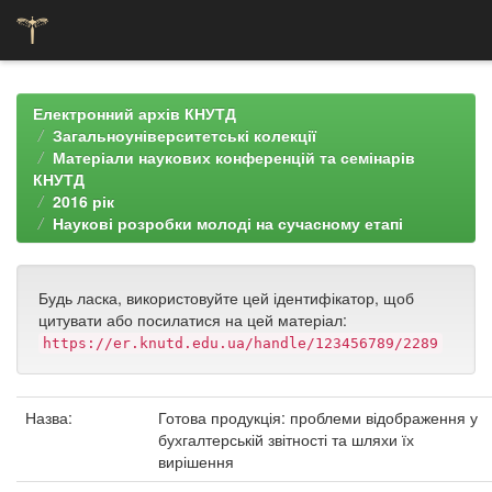
Skip
navigation
Електронний архів КНУТД
Загальноуніверситетські колекції
Матеріали наукових конференцій та семінарів
КНУТД
2016 рік
Наукові розробки молоді на сучасному етапі
Будь ласка, використовуйте цей ідентифікатор, щоб
цитувати або посилатися на цей матеріал:
https://er.knutd.edu.ua/handle/123456789/2289
Назва:
Готова продукція: проблеми відображення у
бухгалтерській звітності та шляхи їх
вирішення