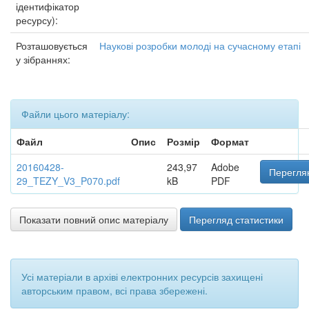
ідентифікатор
ресурсу):
Розташовується
Наукові розробки молоді на сучасному етапі
у зібраннях:
Файли цього матеріалу:
Файл
Опис
Розмір
Формат
20160428-
243,97
Adobe
Переглян
29_TEZY_V3_P070.pdf
kB
PDF
Показати повний опис матеріалу
Перегляд статистики
Усі матеріали в архіві електронних ресурсів захищені
авторським правом, всі права збережені.