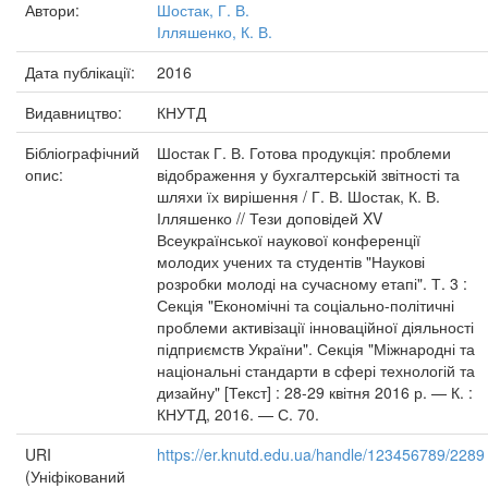
Автори:
Шостак, Г. В.
Ілляшенко, К. В.
Дата публікації:
2016
Видавництво:
КНУТД
Бібліографічний
Шостак Г. В. Готова продукція: проблеми
опис:
відображення у бухгалтерській звітності та
шляхи їх вирішення / Г. В. Шостак, К. В.
Ілляшенко // Тези доповідей XV
Всеукраїнської наукової конференції
молодих учених та студентів "Наукові
розробки молоді на сучасному етапі". Т. 3 :
Секція "Економічні та соціально-політичні
проблеми активізації інноваційної діяльності
підприємств України". Секція "Міжнародні та
національні стандарти в сфері технологій та
дизайну" [Текст] : 28-29 квітня 2016 р. — К. :
КНУТД, 2016. — С. 70.
URI
https://er.knutd.edu.ua/handle/123456789/2289
(Уніфікований