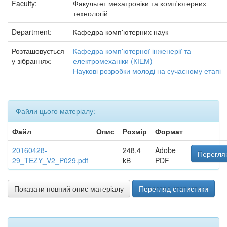
Faculty:
Факультет мехатроніки та комп'ютерних
технологій
Department:
Кафедра комп'ютерних наук
Розташовується
Кафедра комп'ютерної інженерії та
у зібраннях:
електромеханіки (КІЕМ)
Наукові розробки молоді на сучасному етапі
Файли цього матеріалу:
Файл
Опис
Розмір
Формат
20160428-
248,4
Adobe
Переглян
29_TEZY_V2_P029.pdf
kB
PDF
Показати повний опис матеріалу
Перегляд статистики