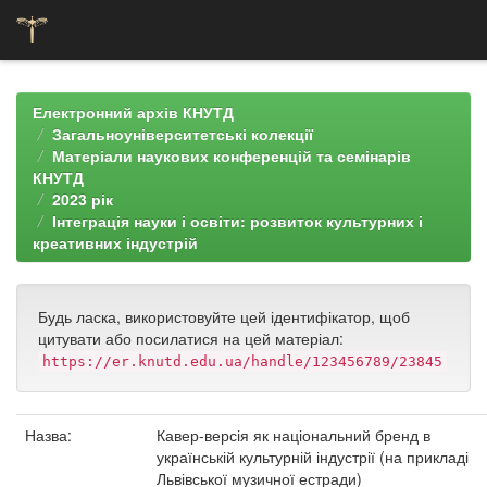
Skip
navigation
Електронний архів КНУТД
Загальноуніверситетські колекції
Матеріали наукових конференцій та семінарів
КНУТД
2023 рік
Інтеграція науки і освіти: розвиток культурних і
креативних індустрій
Будь ласка, використовуйте цей ідентифікатор, щоб
цитувати або посилатися на цей матеріал:
https://er.knutd.edu.ua/handle/123456789/23845
Назва:
Кавер-версія як національний бренд в
українській культурній індустрії (на прикладі
Львівської музичної естради)