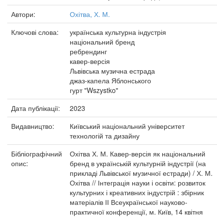
Автори:
Охітва, Х. М.
Ключові слова:
українська культурна індустрія
національний бренд
ребрендинг
кавер-версія
Львівська музична естрада
джаз-капела Яблонського
гурт "Wszystko"
Дата публікації:
2023
Видавництво:
Київський національний університет
технологій та дизайну
Бібліографічний
Охітва Х. М. Кавер-версія як національний
опис:
бренд в українській культурній індустрії (на
прикладі Львівської музичної естради) / Х. М.
Охітва // Інтеграція науки і освіти: розвиток
культурних і креативних індустрій : збірник
матеріалів ІІ Всеукраїнської науково-
практичної конференції, м. Київ, 14 квітня