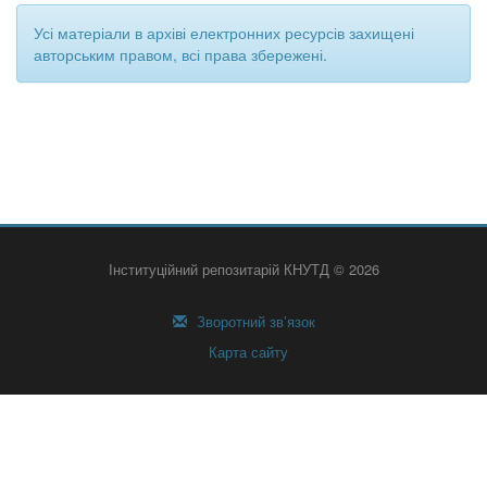
Усі матеріали в архіві електронних ресурсів захищені
авторським правом, всі права збережені.
Інституційний репозитарій КНУТД © 2026
Зворотний зв’язок
Карта сайту