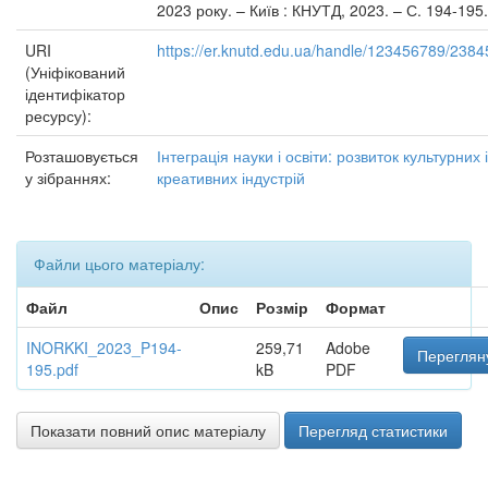
2023 року. – Київ : КНУТД, 2023. – С. 194-195.
URI
https://er.knutd.edu.ua/handle/123456789/2384
(Уніфікований
ідентифікатор
ресурсу):
Розташовується
Інтеграція науки і освіти: розвиток культурних і
у зібраннях:
креативних індустрій
Файли цього матеріалу:
Файл
Опис
Розмір
Формат
INORKKI_2023_P194-
259,71
Adobe
Перегляну
195.pdf
kB
PDF
Показати повний опис матеріалу
Перегляд статистики