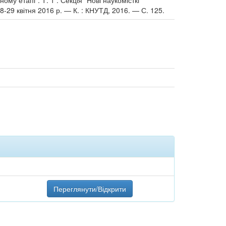
му етапі". Т. 1 : Секція "Нові наукомісткі
8-29 квітня 2016 р. — К. : КНУТД, 2016. — С. 125.
Переглянути/Відкрити