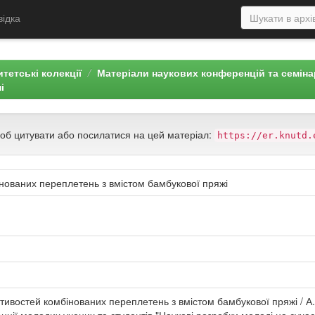
відка
тетські колекції
Матеріали наукових конференцій та семін
і
щоб цитувати або посилатися на цей матеріал:
https://er.knutd.
нованих переплетень з вмістом бамбукової пряжі
ивостей комбінованих переплетень з вмістом бамбукової пряжі / А. 