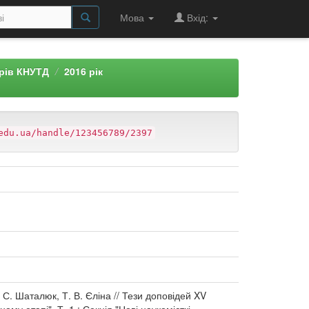
Мова
Вхід:
арів КНУТД
2016 рік
edu.ua/handle/123456789/2397
С. Шаталюк, Т. В. Єліна // Тези доповідей XV