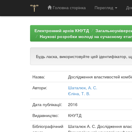
Головна сторінка
Перегляд
До
Skip
navigation
Електронний архів КНУТД
Загальноуніверси
Наукові розробки молоді на сучасному етап
Будь ласка, використовуйте цей ідентифікатор, 
Назва:
Дослідження властивостей комбі
Автори:
Шаталюк, А. С.
Єліна, Т. В.
Дата публікації:
2016
Видавництво:
КНУТД
Бібліографічний
Шаталюк А. С. Дослідження власт