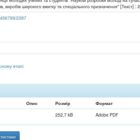
ції молодих учених та студентів "Наукові розробки молоді на сучасно
в, виробів широкого вжитку та спеціального призначення" [Текст] : 2
23456789/2397
сному етапі
Опис
Розмір
Формат
252,7 kB
Adobe PDF
тистики