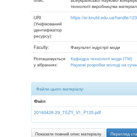
опис:
Всеукраїнської наукової конферен
технології виробництва матеріалі
URI
https://er.knutd.edu.ua/handle/1
(Уніфікований
ідентифікатор
ресурсу):
Faculty:
Факультет індустрії моди
Розташовується
Кафедра технології моди (ТМ)
у зібраннях:
Наукові розробки молоді на суча
Файли цього матеріалу:
Файл
20160428-29_ТЕZY_V1_P125.pdf
Показати повний опис матеріалу
Перегляд ста