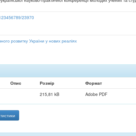
української науково-практичної конференції молодих учених та студен
e/123456789/23970
ного розвитку України у нових реаліях
Опис
Розмір
Формат
215,81 kB
Adobe PDF
тистики