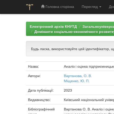
Головна сторінка
Перегляд
До
Skip
navigation
Електронний архів КНУТД
Загальноуніверси
Домінанти соціально-економічного розвитку
Будь ласка, використовуйте цей ідентифікатор, 
Назва:
Аналіз і оцінка підприємницьк
Автори:
Вартанова, О. В.
Міщенко, Ю. П.
Дата публікації:
2023
Видавництво:
Київський національний уніве
Бібліографічний
Вартанова О. В. Аналіз і оцін