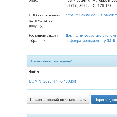
опис:
нових реаліях : матеріали Все
КНУТД, 2023. – С. 178-179.
URI (Уніфікований
https://er.knutd.edu.ua/handl
ідентифікатор
ресурсу):
Розташовується у
Домінанти соціально-економіч
зібраннях:
Кафедра менеджменту (МН)
Файли цього матеріалу:
Файл
DOMIN_2023_P178-179.pdf
Показати повний опис матеріалу
Перегляд ста