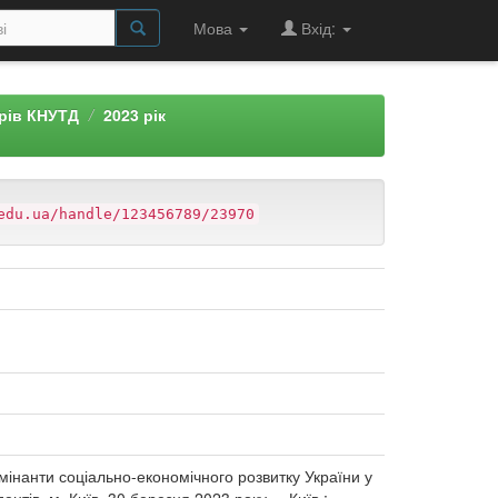
Мова
Вхід:
арів КНУТД
2023 рік
edu.ua/handle/123456789/23970
омінанти соціально-економічного розвитку України у