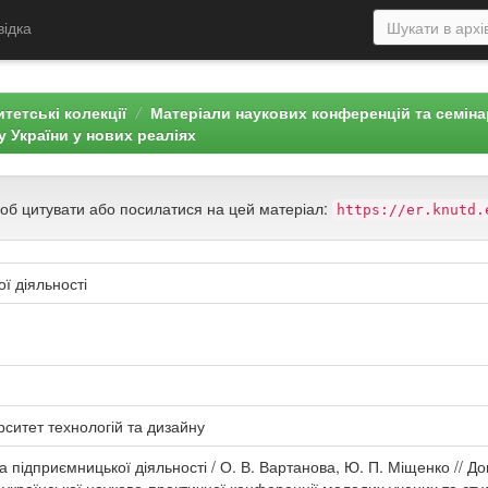
відка
тетські колекції
Матеріали наукових конференцій та семін
 України у нових реаліях
щоб цитувати або посилатися на цей матеріал:
https://er.knutd.
ої діяльності
рситет технологій та дизайну
ка підприємницької діяльності / О. В. Вартанова, Ю. П. Міщенко // Д