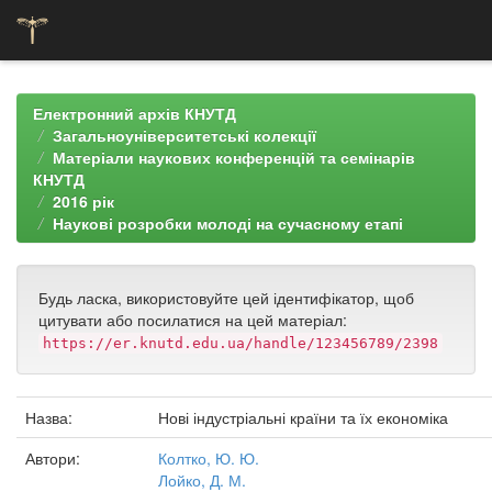
Skip
navigation
Електронний архів КНУТД
Загальноуніверситетські колекції
Матеріали наукових конференцій та семінарів
КНУТД
2016 рік
Наукові розробки молоді на сучасному етапі
Будь ласка, використовуйте цей ідентифікатор, щоб
цитувати або посилатися на цей матеріал:
https://er.knutd.edu.ua/handle/123456789/2398
Назва:
Нові індустріальні країни та їх економіка
Автори:
Колтко, Ю. Ю.
Лойко, Д. М.