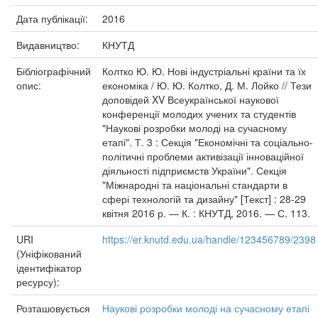
Дата публікації:
2016
Видавництво:
КНУТД
Бібліографічний
Колтко Ю. Ю. Нові індустріальні країни та їх
опис:
економіка / Ю. Ю. Колтко, Д. М. Лойко // Тези
доповідей XV Всеукраїнської наукової
конференції молодих учених та студентів
"Наукові розробки молоді на сучасному
етапі". Т. 3 : Секція "Економічні та соціально-
політичні проблеми активізації інноваційної
діяльності підприємств України". Секція
"Міжнародні та національні стандарти в
сфері технологій та дизайну" [Текст] : 28-29
квітня 2016 р. — К. : КНУТД, 2016. — С. 113.
URI
https://er.knutd.edu.ua/handle/123456789/2398
(Уніфікований
ідентифікатор
ресурсу):
Розташовується
Наукові розробки молоді на сучасному етапі