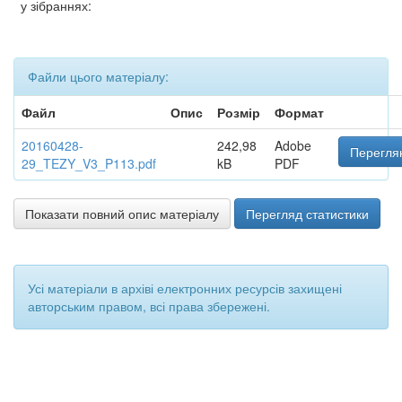
у зібраннях:
Файли цього матеріалу:
Файл
Опис
Розмір
Формат
20160428-
242,98
Adobe
Переглян
29_TEZY_V3_P113.pdf
kB
PDF
Показати повний опис матеріалу
Перегляд статистики
Усі матеріали в архіві електронних ресурсів захищені
авторським правом, всі права збережені.