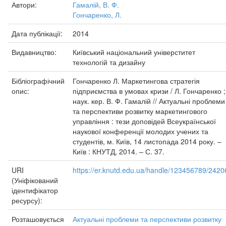
Автори:
Гамалій, В. Ф.
Гончаренко, Л.
Дата публікації:
2014
Видавництво:
Київський національний універститет
технологій та дизайну
Бібліографічний
Гончаренко Л. Маркетингова стратегія
опис:
підприємства в умовах кризи / Л. Гончаренко ;
наук. кер. В. Ф. Гамалій // Актуальні проблеми
та перспективи розвитку маркетингового
управління : тези доповідей Всеукраїнської
наукової конференції молодих учених та
студентів, м. Київ, 14 листопада 2014 року. –
Київ : КНУТД, 2014. – С. 37.
URI
https://er.knutd.edu.ua/handle/123456789/2420
(Уніфікований
ідентифікатор
ресурсу):
Розташовується
Актуальні проблеми та перспективи розвитку