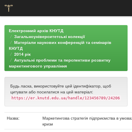
Skip
navigation
Електронний архів КНУТД
Загальноуніверситетські колекції
Матеріали наукових конференцій та семінарів
КНУТД
2014 рік
Актуальні проблеми та перспективи розвитку
маркетингового управління
Будь ласка, використовуйте цей ідентифікатор, щоб
цитувати або посилатися на цей матеріал:
https://er.knutd.edu.ua/handle/123456789/24206
Назва:
Маркетингова стратегія підприємства в умова
кризи