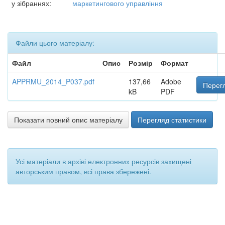
у зібраннях:
маркетингового управління
Файли цього матеріалу:
Файл
Опис
Розмір
Формат
APPRMU_2014_P037.pdf
137,66
Adobe
Перегл
kB
PDF
Показати повний опис матеріалу
Перегляд статистики
Усі матеріали в архіві електронних ресурсів захищені
авторським правом, всі права збережені.