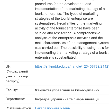
procedures for the development and
implementation of the marketing strategy of a
tourist enterprise. The types of marketing
strategies of the tourist enterprise are
systematized. Peculiarities of the marketing
activity of the tourist enterprise have been
studied and researched. A comprehensive
analysis of the enterprise's activities and the
main characteristics of the management system
was carried out. The possibility of using tools for
implementing the marketing strategy of a tourist
enterprise is substantiated.
URI
https://er.knutd.edu.ua/handle/123456789/2442
(Уніфікований
ідентифікатор
ресурсу):
Faculty:
Факультет управління та бізнес-дизайну
Department:
Кафедра управління та смарт-інновацій
Розташовується
Бакалаврський рівень