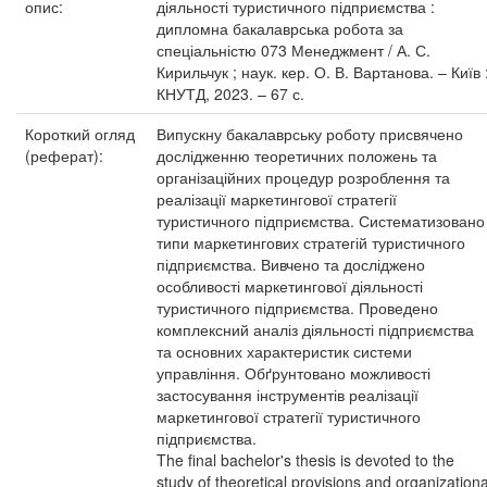
опис:
діяльності туристичного підприємства :
дипломна бакалаврська робота за
спеціальністю 073 Менеджмент / А. С.
Кирильчук ; наук. кер. О. В. Вартанова. – Київ 
КНУТД, 2023. – 67 с.
Короткий огляд
Випускну бакалаврську роботу присвячено
(реферат):
дослідженню теоретичних положень та
організаційних процедур розроблення та
реалізації маркетингової стратегії
туристичного підприємства. Систематизовано
типи маркетингових стратегій туристичного
підприємства. Вивчено та досліджено
особливості маркетингової діяльності
туристичного підприємства. Проведено
комплексний аналіз діяльності підприємства
та основних характеристик системи
управління. Обґрунтовано можливості
застосування інструментів реалізації
маркетингової стратегії туристичного
підприємства.
The final bachelor's thesis is devoted to the
study of theoretical provisions and organizationa