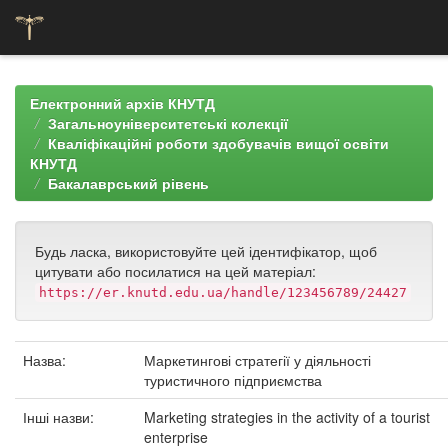
Skip
navigation
Електронний архів КНУТД
Загальноуніверситетські колекції
Кваліфікаційні роботи здобувачів вищої освіти
КНУТД
Бакалаврський рівень
Будь ласка, використовуйте цей ідентифікатор, щоб
цитувати або посилатися на цей матеріал:
https://er.knutd.edu.ua/handle/123456789/24427
Назва:
Маркетингові стратегії у діяльності
туристичного підприємства
Інші назви:
Marketing strategies in the activity of a tourist
enterprise