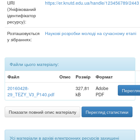
URI
https://er.knutd.edu.ua/handle/123456789/2443
(Уніфікований
ідентифікатор
ресурсу):
Розташовується
Наукові розробки молоді на сучасному етапі
у зібраннях:
Файли цього матеріалу:
Файл
Опис
Розмір
Формат
20160428-
327,81
Adobe
Переглян
29_TEZY_V3_P140.pdf
kB
PDF
Показати повний опис матеріалу
Перегляд статистики
Усі матеріали в архіві електронних ресурсів захищені