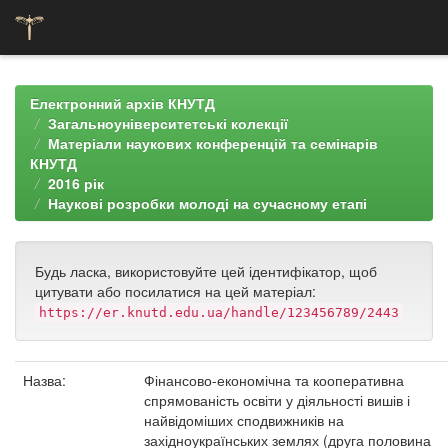
Skip
navigation
Електронний архів КНУТД
Загальноуніверситетські колекції
Матеріали наукових конференцій та семінарів
КНУТД
2016 рік
Наукові розробки молоді на сучасному етапі
Будь ласка, використовуйте цей ідентифікатор, щоб
цитувати або посилатися на цей матеріал:
https://er.knutd.edu.ua/handle/123456789/2443
Назва:
Фінансово-економічна та кооперативна
спрямованість освіти у діяльності вишів і
найвідоміших сподвижників на
західноукраїнських землях (друга половина