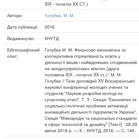
XIX - початок XX СТ.)
Автори:
Голубка, М. М.
Дата публікації:
2016
Видавництво:
КНУТД
Бібліографічний
Голубка М. М. Фінансово-економічна та
опис:
кооперативна спрямованість освіти у
діяльності вишів і найвідоміших сподвижників
на західноукраїнських землях (друга
половина XIX - початок XX ст.) / М. М.
Голубка // Тези доповідей XV Всеукраїнської
наукової конференції молодих учених та
студентів "Наукові розробки молоді на
сучасному етапі". Т. 3 : Секція "Економічні та
соціально-політичні проблеми активізації
інноваційної діяльності підприємств України".
Секція "Міжнародні та національні стандарти
в сфері технологій та дизайну" [Текст] : 28-29
квітня 2016 р. — К. : КНУТД, 2016. — С. 140.