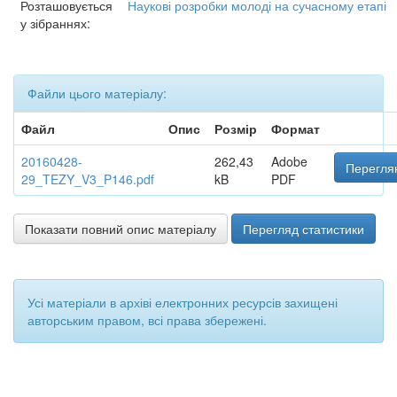
Розташовується
Наукові розробки молоді на сучасному етапі
у зібраннях:
Файли цього матеріалу:
Файл
Опис
Розмір
Формат
20160428-
262,43
Adobe
Переглян
29_TEZY_V3_P146.pdf
kB
PDF
Показати повний опис матеріалу
Перегляд статистики
Усі матеріали в архіві електронних ресурсів захищені
авторським правом, всі права збережені.