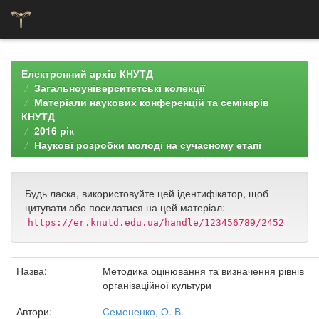
Skip
navigation
Електронний архів КНУТД
Загальноуніверситетські колекції
Матеріали наукових конференцій та семінарів
КНУТД
2016 рік
Наукові розробки молоді на сучасному етапі
Будь ласка, використовуйте цей ідентифікатор, щоб
цитувати або посилатися на цей матеріал:
https://er.knutd.edu.ua/handle/123456789/2452
Назва:
Методика оцінювання та визначення рівнів
організаційної культури
Автори:
Семененко, О. В.