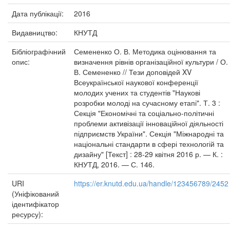
Дата публікації:
2016
Видавництво:
КНУТД
Бібліографічний
Семененко О. В. Методика оцінювання та
опис:
визначення рівнів організаційної культури / О.
В. Семененко // Тези доповідей XV
Всеукраїнської наукової конференції
молодих учених та студентів "Наукові
розробки молоді на сучасному етапі". Т. 3 :
Секція "Економічні та соціально-політичні
проблеми активізації інноваційної діяльності
підприємств України". Секція "Міжнародні та
національні стандарти в сфері технологій та
дизайну" [Текст] : 28-29 квітня 2016 р. — К. :
КНУТД, 2016. — С. 146.
URI
https://er.knutd.edu.ua/handle/123456789/2452
(Уніфікований
ідентифікатор
ресурсу):