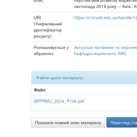
опис:
перспективи розвитку маркетинг
листопада 2014 року. – Київ : 
URI
https://er.knutd.edu.ua/handle
(Уніфікований
ідентифікатор
ресурсу):
Розташовується у
Актуальні проблеми та перспек
зібраннях:
Кафедра маркетингу (МК)
Файли цього матеріалу:
Файл
APPRMU_2014_P136.pdf
Показати повний опис матеріалу
Перегляд ста