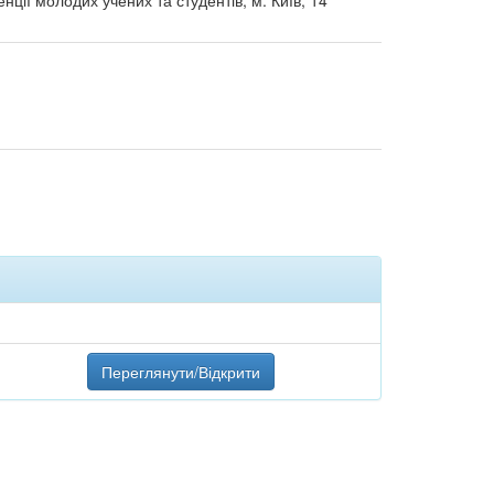
ції молодих учених та студентів, м. Київ, 14
Переглянути/Відкрити