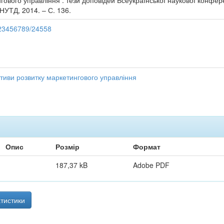
ового управління : тези доповідей Всеукраїнської наукової конферен
КНУТД, 2014. – С. 136.
/123456789/24558
тиви розвитку маркетингового управління
Опис
Розмір
Формат
187,37 kB
Adobe PDF
тистики