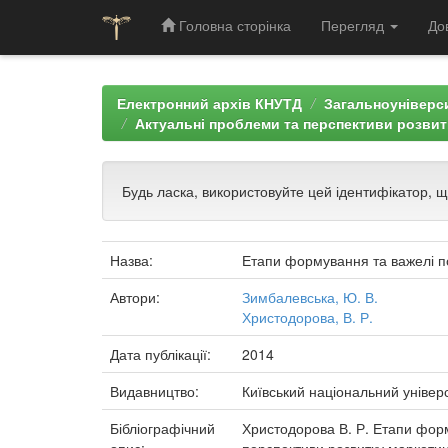
Головна сторінка
Перегляд
До
Skip
navigation
Електронний архів КНУТД
Загальноуніверси
Актуальні проблеми та перспективи розвит
Будь ласка, використовуйте цей ідентифікатор, 
Назва:
Етапи формування та важелі 
Автори:
Зимбалевська, Ю. В.
Христодорова, В. Р.
Дата публікації:
2014
Видавництво:
Київський національний універс
Бібліографічний
Христодорова В. Р. Етапи форм