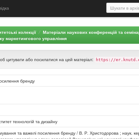
відка
тетські колекції
Матеріали наукових конференцій та семін
ку маркетингового управління
щоб цитувати або посилатися на цей матеріал:
https://er.knutd.
посилення бренду
титет технологій та дизайну
ування та важелі посилення бренду / В. Р. Христодорова ; наук. ке