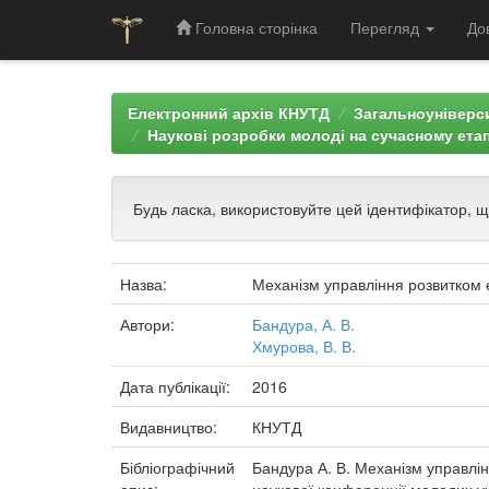
Головна сторінка
Перегляд
До
Skip
navigation
Електронний архів КНУТД
Загальноуніверси
Наукові розробки молоді на сучасному етап
Будь ласка, використовуйте цей ідентифікатор, 
Назва:
Механізм управління розвитком 
Автори:
Бандура, А. В.
Хмурова, В. В.
Дата публікації:
2016
Видавництво:
КНУТД
Бібліографічний
Бандура А. В. Механізм управлін