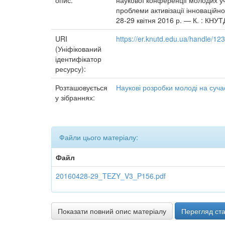
опис:
наукової конференції молодих уче
проблеми активізації інноваційно
28-29 квітня 2016 р. — К. : КНУТ
URI
https://er.knutd.edu.ua/handle/1
(Уніфікований
ідентифікатор
ресурсу):
Розташовується
Наукові розробки молоді на суча
у зібраннях:
Файли цього матеріалу:
Файл
20160428-29_TEZY_V3_P156.pdf
Показати повний опис матеріалу
Перегляд ста