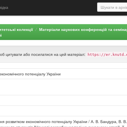
відка
тетські колекції
Матеріали наукових конференцій та семін
і
щоб цитувати або посилатися на цей матеріал:
https://er.knutd.
економічного потенціалу України
ня розвитком економічного потенціалу України / А. В. Бандура, В. В