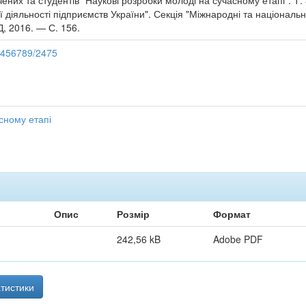
них та студентів "Наукові розробки молоді на сучасному етапі". Т. 3
ї діяльності підприємств України". Секція "Міжнародні та національні
Д, 2016. — С. 156.
23456789/2475
сному етапі
Опис
Розмір
Формат
242,56 kB
Adobe PDF
тистики