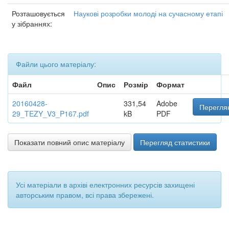
Розташовується
Наукові розробки молоді на сучасному етапі
у зібраннях:
Файли цього матеріалу:
Файл
Опис
Розмір
Формат
20160428-
331,54
Adobe
Переглян
29_TEZY_V3_P167.pdf
kB
PDF
Показати повний опис матеріалу
Перегляд статистики
Усі матеріали в архіві електронних ресурсів захищені
авторським правом, всі права збережені.