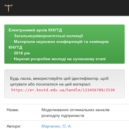
Skip
navigation
Електронний архів КНУТД
Загальноуніверситетські колекції
Матеріали наукових конференцій та семінарів
КНУТД
2016 рік
Наукові розробки молоді на сучасному етапі
Будь ласка, використовуйте цей ідентифікатор, щоб
цитувати або посилатися на цей матеріал:
https://er.knutd.edu.ua/handle/123456789/2530
Назва:
Моделювання оптимальних каналів
розподілу підприємств
Автори:
Марченко, О. А.