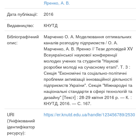
Яренко, А. В.
Дата публікації:
2016
Видавництво:
КНУТД
Бібліографічний
Марченко О. А. Моделювання оптимальних
опис:
каналів розподілу підприємств / О. А.
Марченко, А. В. Яренко // Тези доповідей XV
Всеукраїнської наукової конференції
молодих учених та студентів "Наукові
розробки молоді на сучасному етапі". Т. 3 :
Секція "Економічні та соціально-політичні
проблеми активізації інноваційної діяльності
підприємств України". Секція "Міжнародні та
національні стандарти в сфері технологій та
дизайну" [Текст] : 28-29 квітня 2016 р. — К. :
КНУТД, 2016. — С. 167.
URI
https://er.knutd.edu.ua/handle/123456789/2530
(Уніфікований
ідентифікатор
ресурсу):