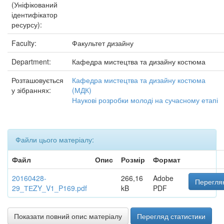
(Уніфікований
ідентифікатор
ресурсу):
Faculty:
Факультет дизайну
Department:
Кафедра мистецтва та дизайну костюма
Розташовується
Кафедра мистецтва та дизайну костюма
у зібраннях:
(МДК)
Наукові розробки молоді на сучасному етапі
Файли цього матеріалу:
Файл
Опис
Розмір
Формат
20160428-
266,16
Adobe
Переглян
29_ТЕZY_V1_P169.pdf
kB
PDF
Показати повний опис матеріалу
Перегляд статистики