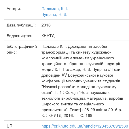
Автори:
Паламар, К. І.
Чупріна, Н. В.
Дата публікації:
2016
Видавництво:
КНУТД
Бібліографічний
Паламар К. І. Дослідження засобів
опис:
трансформації та синтезу художньо-
композиційних елементів українського
традиційного вбрання в сучасній індустрії
моди / К. І. Паламар, Н. В. Чупріна // Тези
доповідей XV Всеукраїнської наукової
конференції молодих учених та студентів
"Наукові розробки молоді на сучасному
етапі". Т. 1 : Секція "Нові наукомісткі
технології виробництва матеріалів, виробів
широкого вжитку та спеціального
призначення" [Текст] : 28-29 квітня 2016 р. —
К. : КНУТД, 2016. — С. 169.
URI
https://er.knutd.edu.ua/handle/123456789/2560