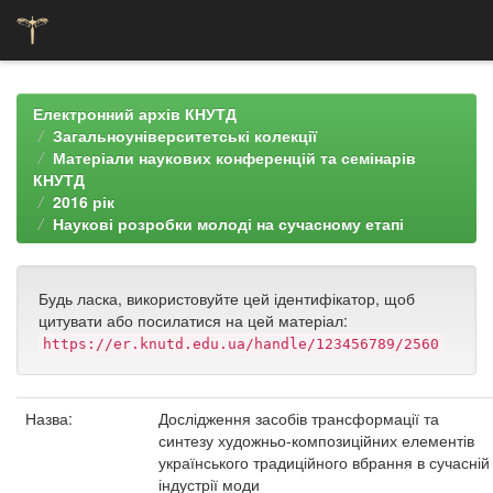
Skip
navigation
Електронний архів КНУТД
Загальноуніверситетські колекції
Матеріали наукових конференцій та семінарів
КНУТД
2016 рік
Наукові розробки молоді на сучасному етапі
Будь ласка, використовуйте цей ідентифікатор, щоб
цитувати або посилатися на цей матеріал:
https://er.knutd.edu.ua/handle/123456789/2560
Назва:
Дослідження засобів трансформації та
синтезу художньо-композиційних елементів
українського традиційного вбрання в сучасній
індустрії моди