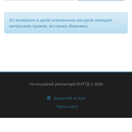
Усі матеріали в архіві електронних ресурсів захищені
авторським правом, всі права збережені.
Інституційний репозитарій КНУТД © 2026
Зворотний зв’язок
Карта сайту