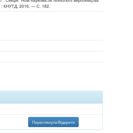
 : Секція "Нові наукомісткі технології виробництва
. : КНУТД, 2016. — С. 182.
Переглянути/Відкрити