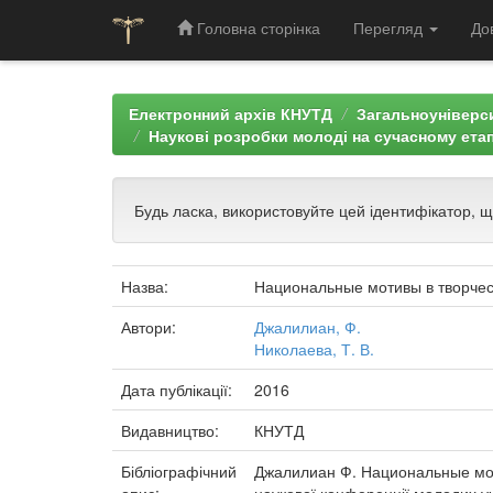
Головна сторінка
Перегляд
До
Skip
navigation
Електронний архів КНУТД
Загальноуніверси
Наукові розробки молоді на сучасному етап
Будь ласка, використовуйте цей ідентифікатор, 
Назва:
Национальные мотивы в творчес
Автори:
Джалилиан, Ф.
Николаева, Т. В.
Дата публікації:
2016
Видавництво:
КНУТД
Бібліографічний
Джалилиан Ф. Национальные моти