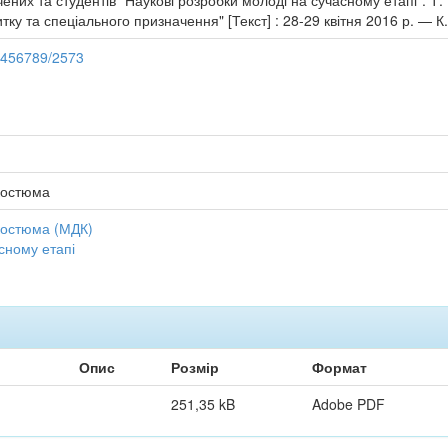
них та студентів "Наукові розробки молоді на сучасному етапі". Т. 1
тку та спеціального призначення" [Текст] : 28-29 квітня 2016 р. — К
23456789/2573
костюма
костюма (МДК)
сному етапі
Опис
Розмір
Формат
251,35 kB
Adobe PDF