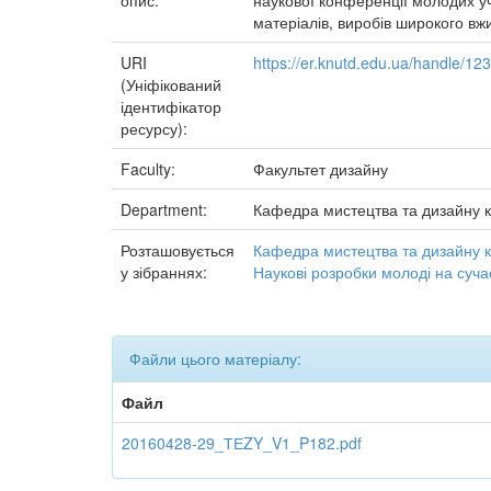
опис:
наукової конференції молодих уче
матеріалів, виробів широкого вжи
URI
https://er.knutd.edu.ua/handle/1
(Уніфікований
ідентифікатор
ресурсу):
Faculty:
Факультет дизайну
Department:
Кафедра мистецтва та дизайну 
Розташовується
Кафедра мистецтва та дизайну 
у зібраннях:
Наукові розробки молоді на суча
Файли цього матеріалу:
Файл
20160428-29_ТЕZY_V1_P182.pdf