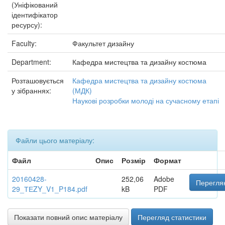
(Уніфікований
ідентифікатор
ресурсу):
Faculty:
Факультет дизайну
Department:
Кафедра мистецтва та дизайну костюма
Розташовується
Кафедра мистецтва та дизайну костюма
у зібраннях:
(МДК)
Наукові розробки молоді на сучасному етапі
Файли цього матеріалу:
Файл
Опис
Розмір
Формат
20160428-
252,06
Adobe
Переглян
29_ТЕZY_V1_P184.pdf
kB
PDF
Показати повний опис матеріалу
Перегляд статистики