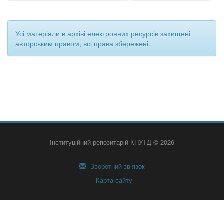
Усі матеріали в архіві електронних ресурсів захищені
авторським правом, всі права збережені.
Інституційний репозитарій КНУТД © 2026
Зворотний зв’язок
Карта сайту