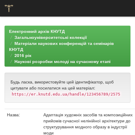
Skip
navigation
Електронний архів КНУТД
Загальноуніверситетські колекції
Матеріали наукових конференцій та семінарів
КНУТД
2016 рік
Наукові розробки молоді на сучасному етапі
Будь ласка, використовуйте цей ідентифікатор, щоб
цитувати або посилатися на цей матеріал:
https://er.knutd.edu.ua/handle/123456789/2575
Назва:
Адаптація художніх засобів та композиційних
прийомів сучасної нелінійної архітектури до
структурування модного образу в індустрії
моди