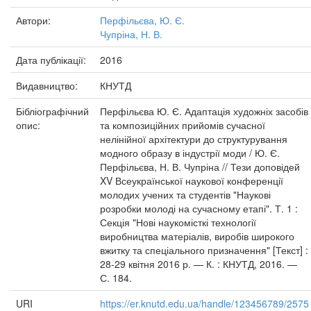
Автори:
Перфільєва, Ю. Є.
Чупріна, Н. В.
Дата публікації:
2016
Видавництво:
КНУТД
Бібліографічний
Перфільєва Ю. Є. Адаптація художніх засобів
опис:
та композиційних прийомів сучасної
нелінійної архітектури до структурування
модного образу в індустрії моди / Ю. Є.
Перфільєва, Н. В. Чупріна // Тези доповідей
XV Всеукраїнської наукової конференції
молодих учених та студентів "Наукові
розробки молоді на сучасному етапі". Т. 1 :
Секція "Нові наукомісткі технології
виробництва матеріалів, виробів широкого
вжитку та спеціального призначення" [Текст] :
28-29 квітня 2016 р. — К. : КНУТД, 2016. —
С. 184.
URI
https://er.knutd.edu.ua/handle/123456789/2575