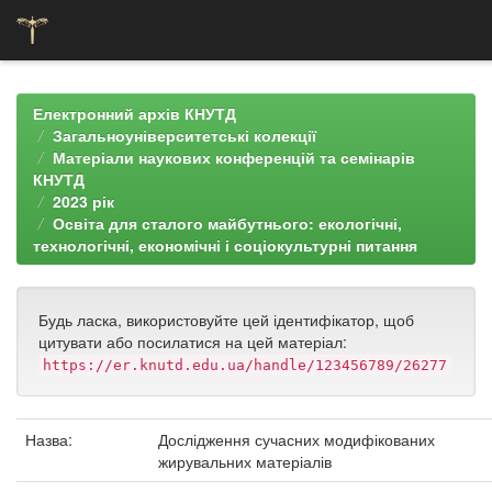
Skip
navigation
Електронний архів КНУТД
Загальноуніверситетські колекції
Матеріали наукових конференцій та семінарів
КНУТД
2023 рік
Освіта для сталого майбутнього: екологічні,
технологічні, економічні і соціокультурні питання
Будь ласка, використовуйте цей ідентифікатор, щоб
цитувати або посилатися на цей матеріал:
https://er.knutd.edu.ua/handle/123456789/26277
Назва:
Дослідження сучасних модифікованих
жирувальних матеріалів