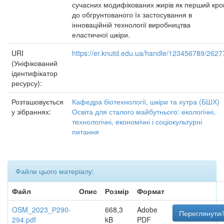
сучасних модифікованих жирів як перший кро
до обгрунтованого їх застосування в
інноваційній технології виробництва
еластичної шкіри.
URI
https://er.knutd.edu.ua/handle/123456789/2627
(Уніфікований
ідентифікатор
ресурсу):
Розташовується
Кафедра біотехнології, шкіри та хутра (БШХ)
у зібраннях:
Освіта для сталого майбутнього: екологічні,
технологічні, економічні і соціокультурні
питання
Файли цього матеріалу:
Файл
Опис
Розмір
Формат
OSM_2023_Р290-
668,3
Adobe
Переглянути/
294.pdf
kB
PDF