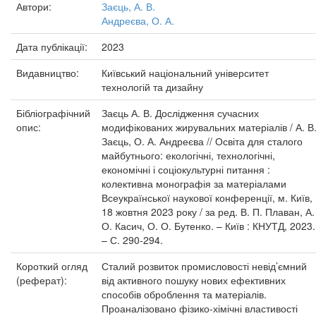
Автори:
Заєць, А. В.
Андреєва, О. А.
Дата публікації:
2023
Видавництво:
Київський національний університет
технологій та дизайну
Бібліографічний
Заєць А. В. Дослідження сучасних
опис:
модифікованих жирувальних матеріалів / А. В
Заєць, О. А. Андреєва // Освіта для сталого
майбутнього: екологічні, технологічні,
економічні і соціокультурні питання :
колективна монографія за матеріалами
Всеукраїнської наукової конференції, м. Київ,
18 жовтня 2023 року / за ред. В. П. Плаван, А.
О. Касич, О. О. Бутенко. – Київ : КНУТД, 2023.
– С. 290-294.
Короткий огляд
Сталий розвиток промисловості невід’ємний
(реферат):
від активного пошуку нових ефективних
способів оброблення та матеріалів.
Проаналізовано фізико-хімічні властивості