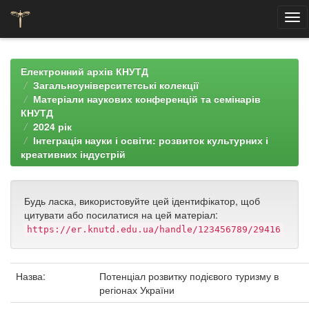
Skip
navigation
Електронний архів КНУТД
Загальноуніверситетські колекції
Матеріали наукових конференцій та семінарів
КНУТД
2024 рік
Інтеграція науки і освіти: розвиток культурних і
креативних індустрій
Будь ласка, використовуйте цей ідентифікатор, щоб
цитувати або посилатися на цей матеріал:
https://er.knutd.edu.ua/handle/123456789/29416
Назва:
Потенціал розвитку подієвого туризму в
регіонах України