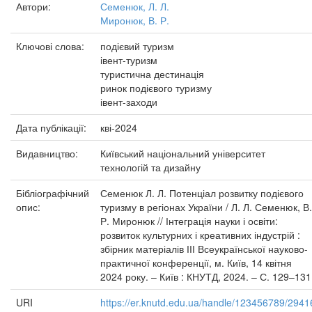
Автори:
Семенюк, Л. Л.
Миронюк, В. Р.
Ключові слова:
подієвий туризм
івент-туризм
туристична дестинація
ринок подієвого туризму
івент-заходи
Дата публікації:
кві-2024
Видавництво:
Київський національний університет
технологій та дизайну
Бібліографічний
Семенюк Л. Л. Потенціал розвитку подієвого
опис:
туризму в регіонах України / Л. Л. Семенюк, В.
Р. Миронюк // Інтеграція науки і освіти:
розвиток культурних і креативних індустрій :
збірник матеріалів ІІІ Всеукраїнської науково-
практичної конференції, м. Київ, 14 квітня
2024 року. – Київ : КНУТД, 2024. – С. 129–131
URI
https://er.knutd.edu.ua/handle/123456789/2941