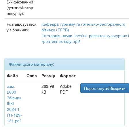
(Уніфікований
ідентифікатор
ресурсу):
Розташовується
Кафедра туризму та готельно-ресторанного
у зібраннях:
бізнесу (ТГРБ)
Інтеграція науки і освіти: розвиток культурних і
креативних індустрій
Файли цього матеріалу:
Файл
Опис
Розмір
Формат
зам.
263,99
Adobe
Переглянути/Відкрити
2000
kB
PDF
Збірник
ІККІ
2024 1
(1)-129-
131.pdf