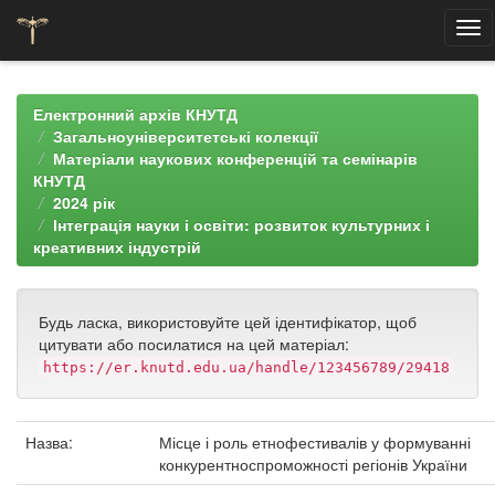
Skip
navigation
Електронний архів КНУТД
Загальноуніверситетські колекції
Матеріали наукових конференцій та семінарів
КНУТД
2024 рік
Інтеграція науки і освіти: розвиток культурних і
креативних індустрій
Будь ласка, використовуйте цей ідентифікатор, щоб
цитувати або посилатися на цей матеріал:
https://er.knutd.edu.ua/handle/123456789/29418
Назва:
Місце і роль етнофестивалів у формуванні
конкурентноспроможності регіонів України