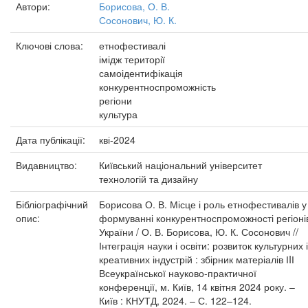
Автори:
Борисова, О. В.
Сосонович, Ю. К.
Ключові слова:
етнофестивалі
імідж території
самоідентифікація
конкурентноспроможність
регіони
культура
Дата публікації:
кві-2024
Видавництво:
Київський національний університет
технологій та дизайну
Бібліографічний
Борисова О. В. Місце і роль етнофестивалів у
опис:
формуванні конкурентноспроможності регіоні
України / О. В. Борисова, Ю. К. Сосонович //
Інтеграція науки і освіти: розвиток культурних і
креативних індустрій : збірник матеріалів ІIІ
Всеукраїнської науково-практичної
конференції, м. Київ, 14 квітня 2024 року. –
Київ : КНУТД, 2024. – С. 122–124.