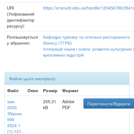
URI
https://er.knutd.edu.ua/handle/123456789/2941
(Уніфікований
ідентифікатор
ресурсу):
Розташовується
Кафедра туризму та готельно-ресторанного
у зібраннях:
бізнесу (ТГРБ)
Інтеграція науки і освіти: розвиток культурних і
креативних індустрій
Файли цього матеріалу:
Файл
Опис
Розмір
Формат
зам.
255,31
Adobe
Переглянути/Відкрити
2000
kB
PDF
Збірник
ІККІ
2024 1
(1)-121-