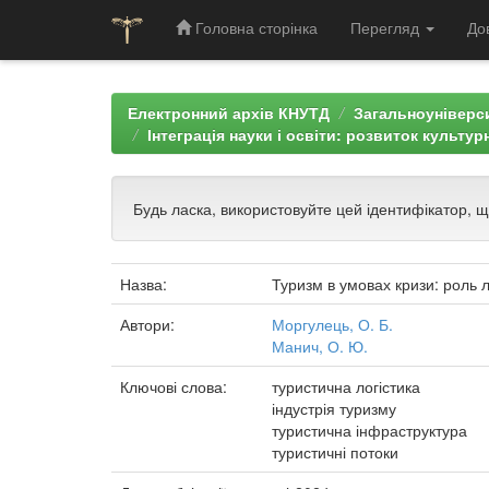
Головна сторінка
Перегляд
До
Skip
navigation
Електронний архів КНУТД
Загальноуніверси
Інтеграція науки і освіти: розвиток культур
Будь ласка, використовуйте цей ідентифікатор, 
Назва:
Туризм в умовах кризи: роль л
Автори:
Моргулець, О. Б.
Манич, О. Ю.
Ключові слова:
туристична логістика
індустрія туризму
туристична інфраструктура
туристичні потоки