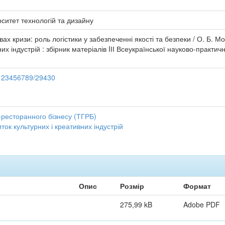
рситет технологій та дизайну
х кризи: роль логістики у забезпеченні якості та безпеки / О. Б. Мор
их індустрій : збірник матеріалів IІІ Всеукраїнської науково-практичн
e/123456789/29430
-ресторанного бізнесу (ТГРБ)
виток культурних і креативних індустрій
Опис
Розмір
Формат
275,99 kB
Adobe PDF