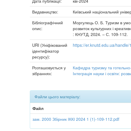
Дата публікації:
кві-2024
Видавництво:
Київський національний уніве
Бібліографічний
Моргулець О. Б. Туризм в умова
опис:
розвиток культурних і креативн
: КНУТД, 2024. – С. 109-112.
URI (Уніфікований
https://er.knutd.edu.ua/handl
ідентифікатор
ресурсу):
Розташовується у
Кафедра туризму та готельно
зібраннях:
Інтеграція науки і освіти: роз
Файли цього матеріалу:
Файл
зам. 2000 Збірник ІККІ 2024 1 (1)-109-112.pdf