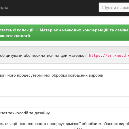
відка
тетські колекції
Матеріали наукових конференцій та семін
нанотехнології
щоб цитувати або посилатися на цей матеріал:
https://er.knutd.
логічного процесутермічної обробки ковбасних виробів
итет технологій та дизайну
матизації технологічного процесутермічної обробки ковбасних виробі