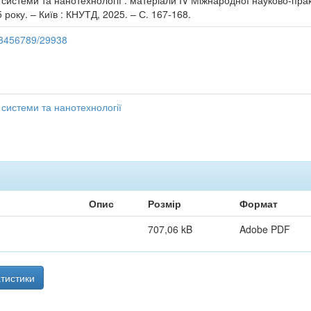
 системи та нанотехнології : матеріали IV Міжнародної науково-пра
5 року. – Київ : КНУТД, 2025. – С. 167-168.
123456789/29938
 системи та нанотехнології
Опис
Розмір
Формат
707,06 kB
Adobe PDF
тистики