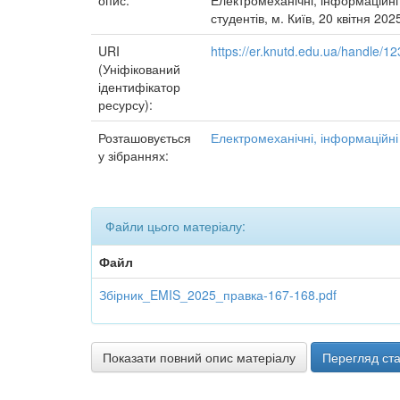
опис:
Електромеханічні, інформаційні
студентів, м. Київ, 20 квітня 202
URI
https://er.knutd.edu.ua/handle/
(Уніфікований
ідентифікатор
ресурсу):
Розташовується
Електромеханічні, інформаційні
у зібраннях:
Файли цього матеріалу:
Файл
Збірник_EMIS_2025_правка-167-168.pdf
Показати повний опис матеріалу
Перегляд ста