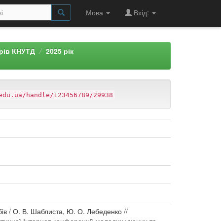
Мова
Вхід:
арів КНУТД
2025 рік
edu.ua/handle/123456789/29938
в / О. В. Шаблиста, Ю. О. Лебеденко //