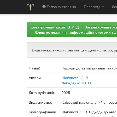
Головна сторінка
Перегляд
До
Skip
navigation
Електронний архів КНУТД
Загальноуніверси
Електромеханічні, інформаційні системи та 
Будь ласка, використовуйте цей ідентифікатор, 
Назва:
Підходи до автоматизації техно
Автори:
Шаблиста, О. В.
Лебеденко, Ю. О.
Дата публікації:
2025
Видавництво:
Київський національний універс
Бібліографічний
Шаблиста О. В. Підходи до авто