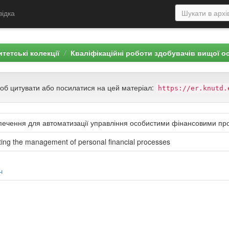
відка
тетські колекції
Кваліфікаційні роботи здобувачів вищої о
щоб цитувати або посилатися на цей матеріал:
https://er.knutd.
печення для автоматизації управління особистими фінансовими п
ing the management of personal financial processes
ч