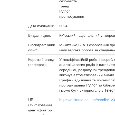
сезонність
тренд
Python
прогнозування
Дата публікації:
2024
Видавництво:
Київський національний універси
Бібліографічний
Микитенко В. А. Розроблення пр
опис:
магістерська робота за спеціальні
Короткий огляд
У кваліфікаційній роботі розроб
(реферат):
аналізі часових рядів із викори
середньої, розрахунок трендових
виконує автоматизований аналіз д
(графіки адитивної та мультиплі
програмування Python та бібліот
і може бути використане у Teleg
URI
https://er.knutd.edu.ua/handle/1
(Уніфікований
ідентифікатор