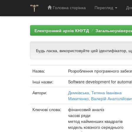
Головна сторінка
Перегляд
До
Skip
navigation
Електронний архів КНУТД
Загальноуніверси
Будь ласка, використовуйте цей ідентифікатор, 
Назва:
Розроблення програмного забез
Інші назви:
Software development for automat
Автори:
Демківська, Тетяна Іванівна
Микитенко, Валерій Анатолійови
Ключові слова:
фінансовий аналіз
часові ряди
метод найменших квадратів
модель ковзного середнього