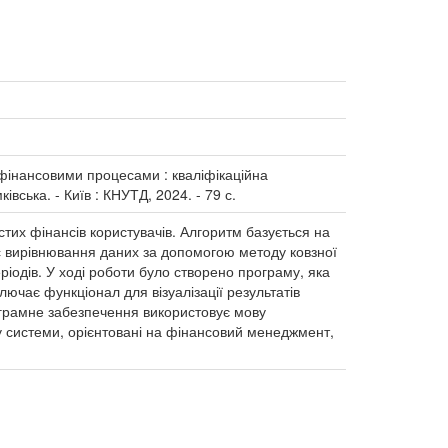
фінансовими процесами : кваліфікаційна
івська. - Київ : КНУТД, 2024. - 79 с.
тих фінансів користувачів. Алгоритм базується на
ес вирівнювання даних за допомогою методу ковзної
ріодів. У ході роботи було створено програму, яка
лючає функціонал для візуалізації результатів
ограмне забезпечення використовує мову
ї у системи, орієнтовані на фінансовий менеджмент,