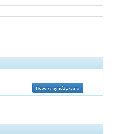
Переглянути/Відкрити