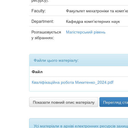
ресурсу):
Faculty:
Факультет мехатроніки та комп'ю
Department:
Кафедра комп'ютерних наук
Розташовується
Магістерський рівень
у зібраннях:
Файли цього матеріалу:
Файл
Кваліфікаційна робота Микитенко_2024.pdf
Показати повний опис матеріалу
Перегляд ста
Усі матеріали в архіві електронних ресурсів захи