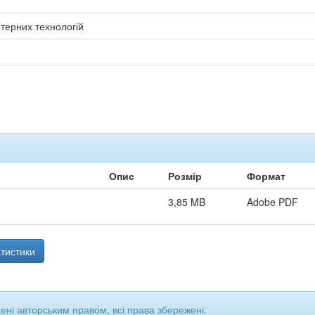
терних технологій
Опис
Розмір
Формат
3,85 MB
Adobe PDF
тистики
щені авторським правом, всі права збережені.