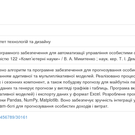
тет технологій та дизайну
ограмного забезпечення для автоматизації управління особистими 
стю 122 «Комп’ютерні науки» / В. А. Микитенко ; наук. кер. Т. І. Демк
лено алгоритм та програмне забезпечення для прогнозування особис
станням адитивної та мультиплікативної моделей. Реалізовано проц
 і сезонних компонент, а також побудову прогнозу для майбутніх пе
аних та генерує прогнози у вигляді графіків і таблиць. Програма вк
кативної моделей) і експорту даних у формат Excel. Розроблене пр
еки Pandas, NumPy, Matplotlib. Воно забезпечує зручність інтеграці
ram-боті для прогнозування особистих доходів і витрат.
23456789/30161