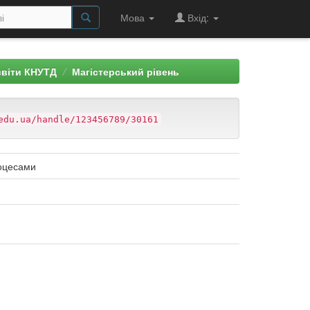
Мова
Вхід:
світи КНУТД
Магістерський рівень
edu.ua/handle/123456789/30161
роцесами