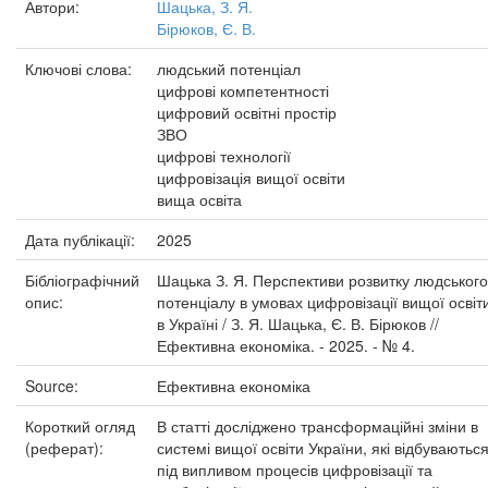
Автори:
Шацька, З. Я.
Бірюков, Є. В.
Ключові слова:
людський потенціал
цифрові компетентності
цифровий освітні простір
ЗВО
цифрові технології
цифровізація вищої освіти
вища освіта
Дата публікації:
2025
Бібліографічний
Шацька З. Я. Перспективи розвитку людського
опис:
потенціалу в умовах цифровізації вищої освіт
в Україні / З. Я. Шацька, Є. В. Бірюков //
Ефективна економіка. - 2025. - № 4.
Source:
Ефективна економіка
Короткий огляд
В статті досліджено трансформаційні зміни в
(реферат):
системі вищої освіти України, які відбуваютьс
під випливом процесів цифровізації та