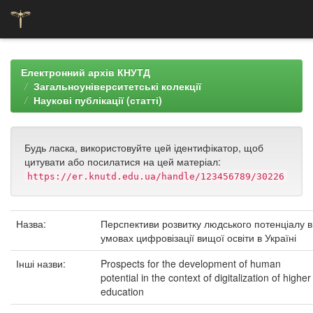
Skip
navigation
Електронний архів КНУТД
Загальноуніверситетські колекції
Наукові публікації (статті)
Будь ласка, використовуйте цей ідентифікатор, щоб
цитувати або посилатися на цей матеріал:
https://er.knutd.edu.ua/handle/123456789/30226
Назва:
Перспективи розвитку людського потенціалу в
умовах цифровізації вищої освіти в Україні
Інші назви:
Prospects for the development of human
potential in the context of digitalization of higher
education