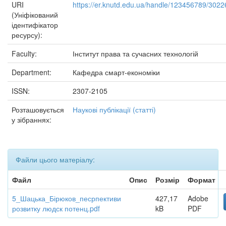
URI
https://er.knutd.edu.ua/handle/123456789/3022
(Уніфікований
ідентифікатор
ресурсу):
Faculty:
Інститут права та сучасних технологій
Department:
Кафедра смарт-економіки
ISSN:
2307-2105
Розташовується
Наукові публікації (статті)
у зібраннях:
Файли цього матеріалу:
Файл
Опис
Розмір
Формат
5_Шацька_Бірюков_песрпективи
427,17
Adobe
розвитку людск потенц.pdf
kB
PDF