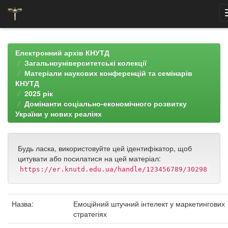
Skip
navigation
Електронний архів КНУТД
Загальноуніверситетські колекції
Матеріали наукових конференцій та семінарів
КНУТД
2025 рік
Домінанти соціально-економічного розвитку
України у нових реаліях
Будь ласка, використовуйте цей ідентифікатор, щоб
цитувати або посилатися на цей матеріал:
https://er.knutd.edu.ua/handle/123456789/30298
Назва:
Емоційний штучний інтелект у маркетингових
стратегіях