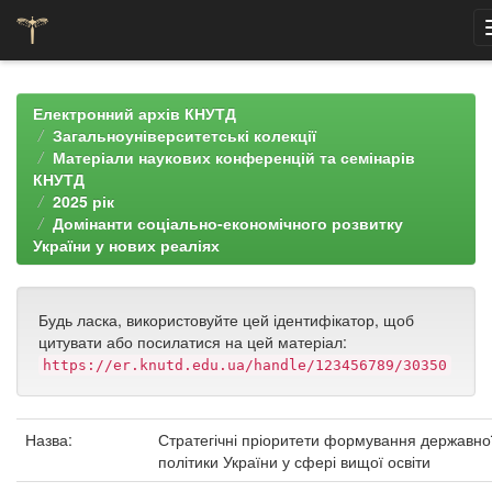
Skip
navigation
Електронний архів КНУТД
Загальноуніверситетські колекції
Матеріали наукових конференцій та семінарів
КНУТД
2025 рік
Домінанти соціально-економічного розвитку
України у нових реаліях
Будь ласка, використовуйте цей ідентифікатор, щоб
цитувати або посилатися на цей матеріал:
https://er.knutd.edu.ua/handle/123456789/30350
Назва:
Стратегічні пріоритети формування державно
політики України у сфері вищої освіти