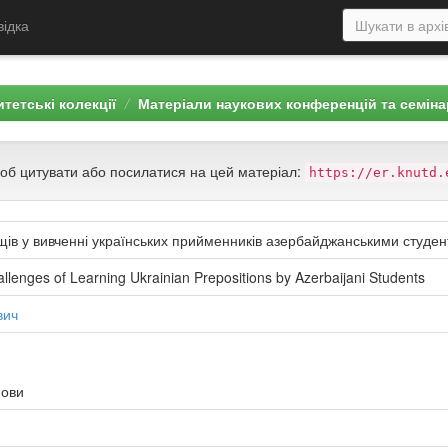
відка
тетські колекції
Матеріали наукових конференцій та семіна
щоб цитувати або посилатися на цей матеріал:
https://er.knutd.
щів у вивченні українських прийменників азербайджанськими студе
allenges of Learning Ukrainian Prepositions by Azerbaijani Students
вич
мови