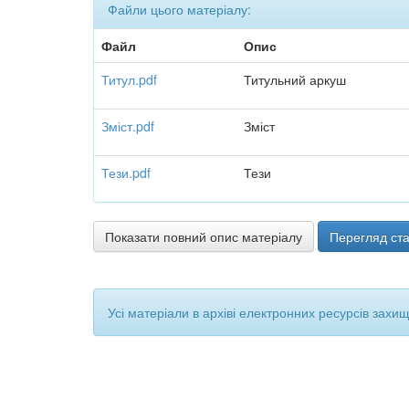
Файли цього матеріалу:
Файл
Опис
Титул.pdf
Титульний аркуш
Зміст.pdf
Зміст
Тези.pdf
Тези
Показати повний опис матеріалу
Перегляд ста
Усі матеріали в архіві електронних ресурсів захи