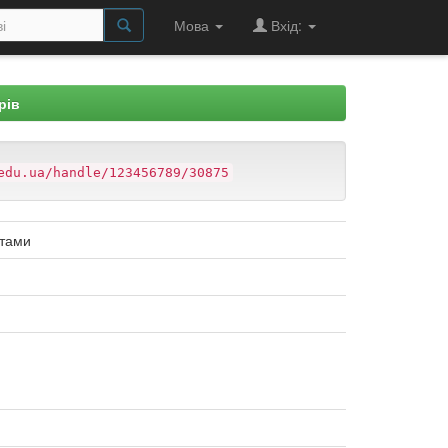
Мова
Вхід:
рів
edu.ua/handle/123456789/30875
нтами