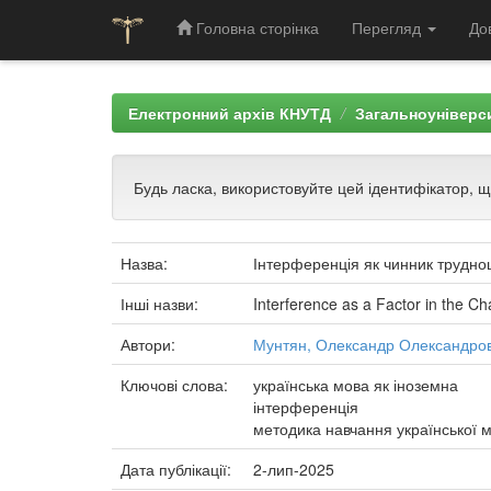
Головна сторінка
Перегляд
До
Skip
navigation
Електронний архів КНУТД
Загальноуніверси
Будь ласка, використовуйте цей ідентифікатор, 
Назва:
Інтерференція як чинник трудно
Інші назви:
Interference as a Factor in the Ch
Автори:
Мунтян, Олександр Олександро
Ключові слова:
українська мова як іноземна
інтерференція
методика навчання української 
Дата публікації:
2-лип-2025