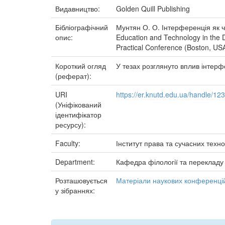
Видавництво:
Golden Quill Publishing
Бібліографічний
Мунтян О. О. Інтерференція як ч
опис:
Education and Technology in the Di
Practical Conference (Boston, USA,
Короткий огляд
У тезах розглянуто вплив інтер
(реферат):
URI
https://er.knutd.edu.ua/handle/1
(Уніфікований
ідентифікатор
ресурсу):
Faculty:
Інститут права та сучасних техно
Department:
Кафедра філології та перекладу
Розташовується
Матеріали наукових конференцій
у зібраннях: