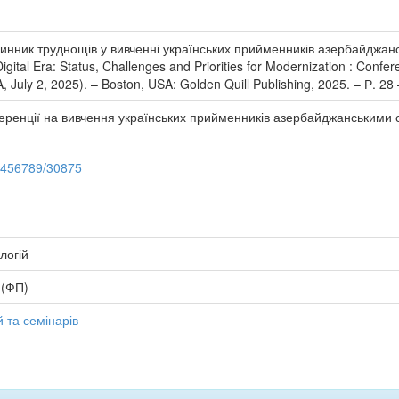
инник труднощів у вивченні українських прийменників азербайджанс
gital Era: Status, Challenges and Priorities for Modernization : Confer
 July 2, 2025). – Boston, USA: Golden Quill Publishing, 2025. – Р. 28 
ференції на вивчення українських прийменників азербайджанськими 
23456789/30875
логій
 (ФП)
 та семінарів