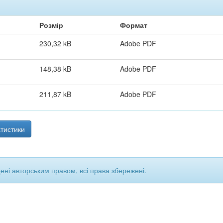
Розмір
Формат
230,32 kB
Adobe PDF
148,38 kB
Adobe PDF
211,87 kB
Adobe PDF
тистики
щені авторським правом, всі права збережені.