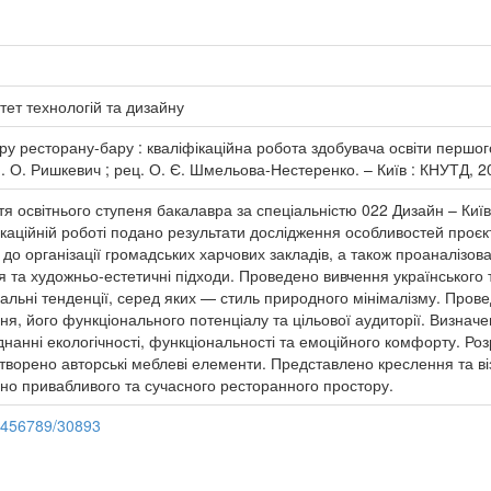
тет технологій та дизайну
єру ресторану-бару : кваліфікаційна робота здобувача освіти першог
 Н. О. Ришкевич ; рец. О. Є. Шмельова-Нестеренко. – Київ : КНУТД, 20
тя освітнього ступеня бакалавра за спеціальністю 022 Дизайн – Київ
іфікаційній роботі подано результати дослідження особливостей проє
 до організації громадських харчових закладів, а також проаналіз
 та художньо-естетичні підходи. Проведено вивчення українського т
туальні тенденції, серед яких — стиль природного мінімалізму. Пров
ня, його функціонального потенціалу та цільової аудиторії. Визнач
днанні екологічності, функціональності та емоційного комфорту. Р
створено авторські меблеві елементи. Представлено креслення та в
чно привабливого та сучасного ресторанного простору.
23456789/30893