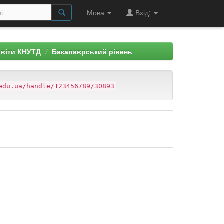
Мова
Вхід:
світи КНУТД
Бакалаврський рівень
edu.ua/handle/123456789/30893