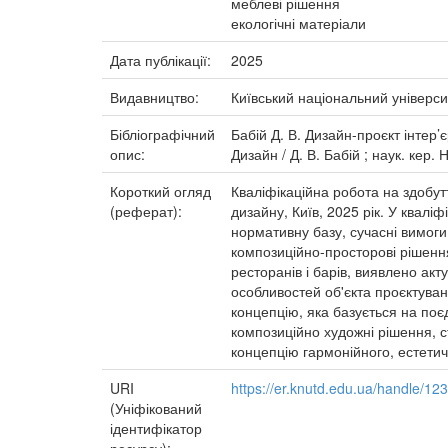
меблеві рішення
екологічні матеріали
Дата публікації:
2025
Видавництво:
Київський національний універси
Бібліографічний
Бабій Д. В. Дизайн-проєкт інтер’
опис:
Дизайн / Д. В. Бабій ; наук. кер.
Короткий огляд
Кваліфікаційна робота на здобут
(реферат):
дизайну, Київ, 2025 рік. У квал
нормативну базу, сучасні вимоги
композиційно-просторові рішення
ресторанів і барів, виявлено ак
особливостей об'єкта проєктуван
концепцію, яка базується на поє
композиційно художні рішення, 
концепцію гармонійного, естети
URI
https://er.knutd.edu.ua/handle/1
(Уніфікований
ідентифікатор