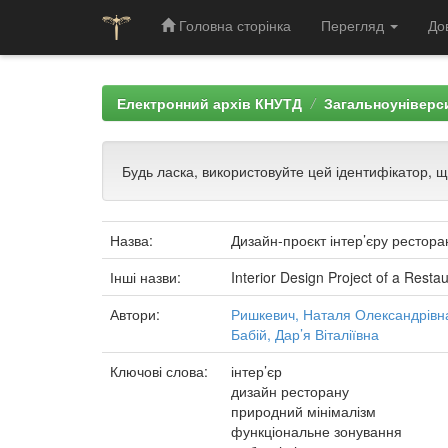
Головна сторінка
Перегляд
До
Skip
navigation
Електронний архів КНУТД
Загальноуніверси
Будь ласка, використовуйте цей ідентифікатор, 
Назва:
Дизайн-проєкт інтер’єру рестора
Інші назви:
Interior Design Project of a Resta
Автори:
Ришкевич, Наталя Олександрівн
Бабій, Дар’я Віталіївна
Ключові слова:
інтер’єр
дизайн ресторану
природний мінімалізм
функціональне зонування