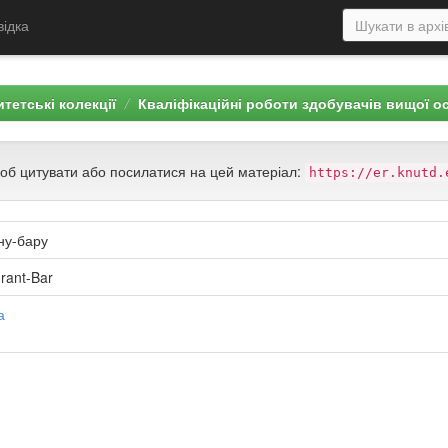
відка
тетські колекції
Кваліфікаційні роботи здобувачів вищої о
щоб цитувати або посилатися на цей матеріал:
https://er.knutd.
ну-бару
urant-Bar
а