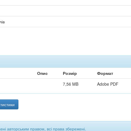
лів
Опис
Розмір
Формат
7,56 MB
Adobe PDF
тистики
щені авторським правом, всі права збережені.