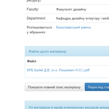
ресурсу):
Faculty:
Факультет дизайну
Department:
Кафедра дизайну інтер'єру і меб
Розташовується
Бакалаврський рівень
у зібраннях:
Файли цього матеріалу:
Файл
КРБ Бабій Д.В. (н.к. Ришкевич Н.О.).pdf
Показати повний опис матеріалу
Перегляд ста
Усі матеріали в архіві електронних ресурсів захи