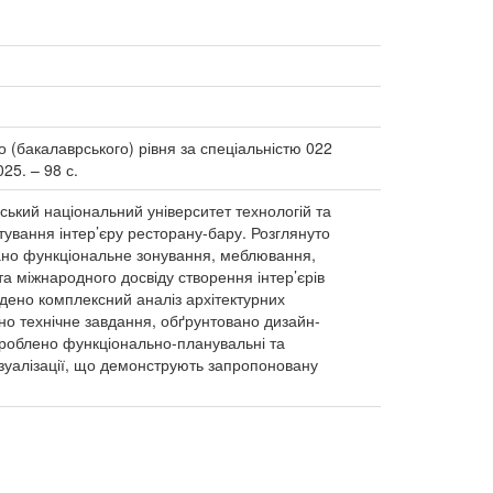
о (бакалаврського) рівня за спеціальністю 022
25. – 98 с.
ський національний університет технологій та
ктування інтер’єру ресторану-бару. Розглянуто
овано функціональне зонування, меблювання,
а міжнародного досвіду створення інтер’єрів
едено комплексний аналіз архітектурних
ено технічне завдання, обґрунтовано дизайн-
озроблено функціонально-планувальні та
ізуалізації, що демонструють запропоновану