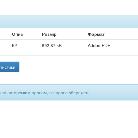
Опис
Розмір
Формат
КР
692,87 kB
Adobe PDF
тистики
щені авторським правом, всі права збережені.