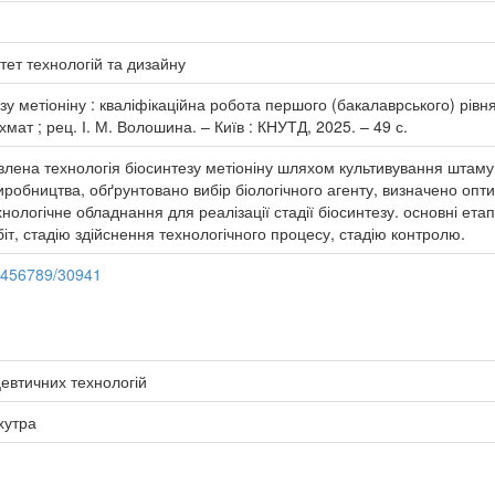
тет технологій та дизайну
езу метіоніну : кваліфікаційна робота першого (бакалаврського) рівня
 Охмат ; рец. І. М. Волошина. – Київ : КНУТД, 2025. – 49 с.
авлена технологія біосинтезу метіоніну шляхом культивування штам
виробництва, обґрунтовано вибір біологічного агенту, визначено о
ологічне обладнання для реалізації стадії біосинтезу. основні етап
іт, стадію здійснення технологічного процесу, стадію контролю.
23456789/30941
евтичних технологій
хутра