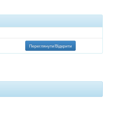
Переглянути/Відкрити