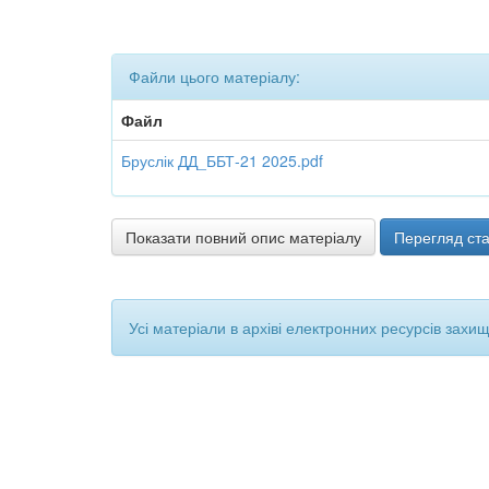
Файли цього матеріалу:
Файл
Бруслік ДД_ББТ-21 2025.pdf
Показати повний опис матеріалу
Перегляд ста
Усі матеріали в архіві електронних ресурсів захи