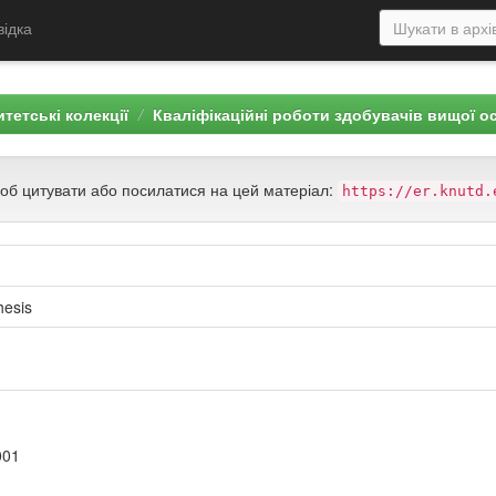
відка
тетські колекції
Кваліфікаційні роботи здобувачів вищої о
щоб цитувати або посилатися на цей матеріал:
https://er.knutd.
hesis
001