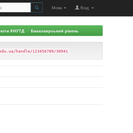
Мова
Вхід:
світи КНУТД
Бакалаврський рівень
edu.ua/handle/123456789/30941