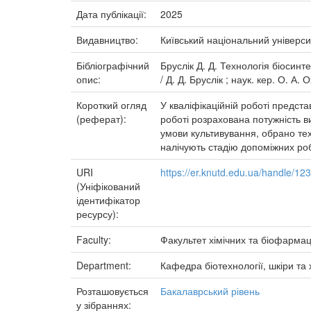
Дата публікації:
2025
Видавництво:
Київський національний універси
Бібліографічний
Бруслік Д. Д. Технологія біосинт
опис:
/ Д. Д. Бруслік ; наук. кер. О. А.
Короткий огляд
У кваліфікаційній роботі предст
(реферат):
роботі розрахована потужність 
умови культивування, обрано техн
налічують стадію допоміжних роб
URI
https://er.knutd.edu.ua/handle/1
(Уніфікований
ідентифікатор
ресурсу):
Faculty:
Факультет хімічних та біофармац
Department:
Кафедра біотехнології, шкіри та 
Розташовується
Бакалаврський рівень
у зібраннях: