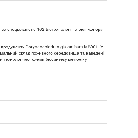
 за спеціальністю 162 Біотехнології та біоінженерія
у продуценту Corynebacterium glutamicum MB001. У
птимальний склад поживного середовища та наведені
и технологічної схеми біосинтезу метіоніну