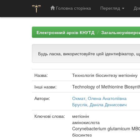
Головна сторінка
Перегляд
До
Skip
navigation
Електронний архів КНУТД
Загальноуніверси
Будь ласка, використовуйте цей ідентифікатор, 
Назва:
Технологія біосинтезу метіоніну
Інші назви:
Technology of Methionine Biosynt
Автори:
Охмат, Олена Анатоліївна
Бруслік, Даніла Денисович
Ключові слова:
метіонін
амінокислота
Corynebacterium glutamicum MB
біосинтез