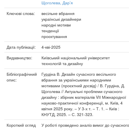
Щоголева, Дар’я
Ключові слова:
весільне вбрання
українські дизайнери
народні мотиви
тенденції
проєктування
Дата публікації:
4-кві-2025
Видавництво:
Київський національний університет
технологій та дизайну
Бібліографічний
Гурдіна В. Дизайн сучасного весільного
опис:
вбрання за українськими народними
мотивами (проєктний досвід) / В. Гурдіна, Д.
Щоголева // Актуальні проблеми сучасного
дизайну : збірник матеріалів VІІ Міжнародної
науково-практичної конференції, м. Київ, 4
квітня 2025 року. – У 3-х т. – Т. 1. – Київ :
КНУТД, 2025. – С. 321-323.
Короткий огляд
У роботі проведено аналіз вимог до сучасног