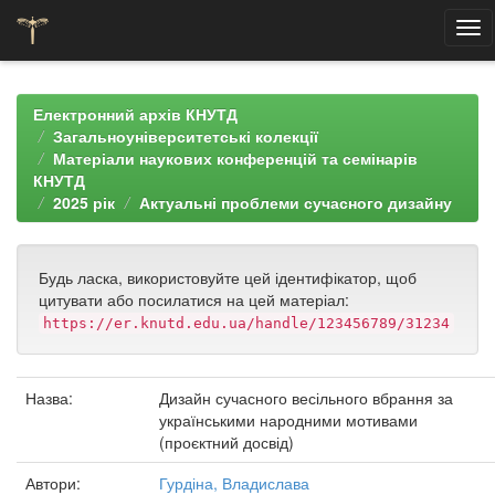
Skip
navigation
Електронний архів КНУТД
Загальноуніверситетські колекції
Матеріали наукових конференцій та семінарів
КНУТД
2025 рік
Актуальні проблеми сучасного дизайну
Будь ласка, використовуйте цей ідентифікатор, щоб
цитувати або посилатися на цей матеріал:
https://er.knutd.edu.ua/handle/123456789/31234
Назва:
Дизайн сучасного весільного вбрання за
українськими народними мотивами
(проєктний досвід)
Автори:
Гурдіна, Владислава