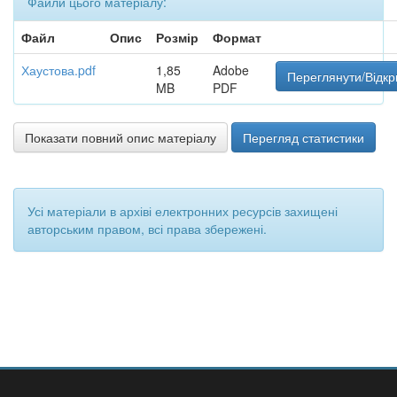
Файли цього матеріалу:
Файл
Опис
Розмір
Формат
Хаустова.pdf
1,85
Adobe
Переглянути/Відкр
MB
PDF
Показати повний опис матеріалу
Перегляд статистики
Усі матеріали в архіві електронних ресурсів захищені
авторським правом, всі права збережені.