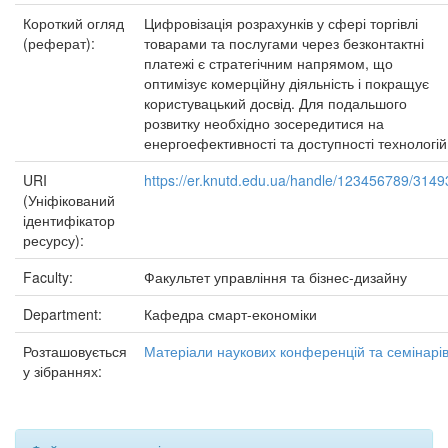
Короткий огляд
Цифровізація розрахунків у сфері торгівлі
(реферат):
товарами та послугами через безконтактні
платежі є стратегічним напрямом, що
оптимізує комерційну діяльність і покращує
користувацький досвід. Для подальшого
розвитку необхідно зосередитися на
енергоефективності та доступності технологій
URI
https://er.knutd.edu.ua/handle/123456789/3149
(Уніфікований
ідентифікатор
ресурсу):
Faculty:
Факультет управління та бізнес-дизайну
Department:
Кафедра смарт-економіки
Розташовується
Матеріали наукових конференцій та семінарі
у зібраннях: