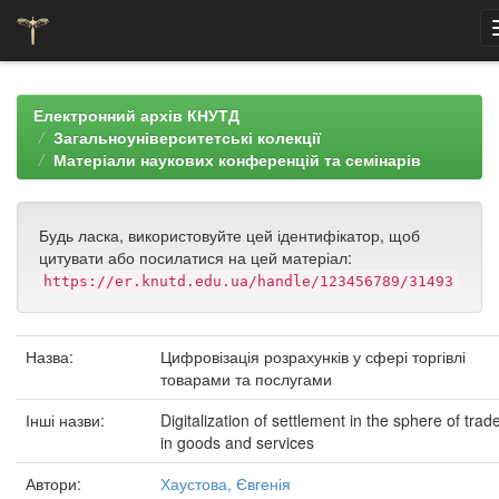
Skip
navigation
Електронний архів КНУТД
Загальноуніверситетські колекції
Матеріали наукових конференцій та семінарів
Будь ласка, використовуйте цей ідентифікатор, щоб
цитувати або посилатися на цей матеріал:
https://er.knutd.edu.ua/handle/123456789/31493
Назва:
Цифровізація розрахунків у сфері торгівлі
товарами та послугами
Інші назви:
Digitalization of settlement in the sphere of trad
in goods and services
Автори:
Хаустова, Євгенія