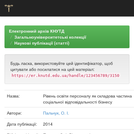
Skip
navigation
Електронний архів КНУТД
Загальноуніверситетські колекції
Наукові публікації (статті)
Будь ласка, використовуйте цей ідентифікатор, щоб
цитувати або посилатися на цей матеріал:
https://er.knutd.edu.ua/handle/123456789/3150
Назва:
Рівень освіти персоналу як складова частина
соціальної відповідальності бізнесу
Автори:
Пальчук, О. І.
Дата публікації:
2014