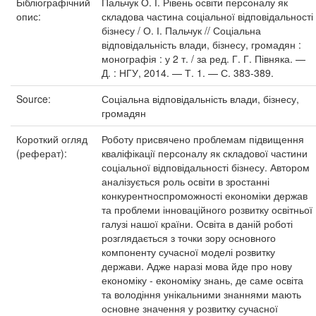
Бібліографічний
Пальчук О. І. Рівень освіти персоналу як
опис:
складова частина соціальної відповідальності
бізнесу / О. І. Пальчук // Соціальна
відповідальність влади, бізнесу, громадян :
монографія : у 2 т. / за ред. Г. Г. Півняка. —
Д. : НГУ, 2014. — Т. 1. — С. 383-389.
Source:
Соціальна відповідальність влади, бізнесу,
громадян
Короткий огляд
Роботу присвячено проблемам підвищення
(реферат):
кваліфікації персоналу як складової частини
соціальної відповідальності бізнесу. Автором
аналізується роль освіти в зростанні
конкурентноспроможності економіки держав
та проблеми інноваційного розвитку освітньої
галузі нашої країни. Освіта в даній роботі
розглядається з точки зору основного
компоненту сучасної моделі розвитку
держави. Адже наразі мова йде про нову
економіку - економіку знань, де саме освіта
та володіння унікальними знаннями мають
основне значення у розвитку сучасної