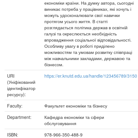
економіки країни. На думку автора, сьогодні
виникає потреба у працівниках, які хочуть і
можуть удосконалювати свої навички
протягом усього життя. В статті
розглядається політика держав в освітній
галузі та окреслюється необхідність
впровадження соціальної відповідальності.
Особливу увагу в роботі приділено
можливостям та умовам розвитку співпраці
між навчальними закладами, державою та
бізнесом.
URI
https://er.knutd.edu.ua/handle/123456789/3150
(Уніфікований
ідентифікатор
ресурсу):
Faculty:
Факультет економіки та бізнесу
Department:
Кафедра економіки та сфери
обслуговування
ISBN:
978-966-350-488-9