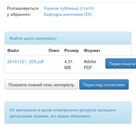
Розташовується
Наукові публікації (статті)
у зібраннях:
Кафедра економіки (ЕК)
Файли цього матеріалу:
Файл
Опис
Розмір
Формат
20161121_505.pdf
4,31
Adobe
Переглянути/
MB
PDF
Показати повний опис матеріалу
Перегляд статистики
Усі матеріали в архіві електронних ресурсів захищені
авторським правом, всі права збережені.