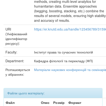
methods, creating multi-level analytics for
humanitarian data. Ensemble approaches
(begging, boosting, stacking, etc.) combine the
results of several models, ensuring high stability
and accuracy of results.
URI
https://er.knutd.edu.ua/handle/123456789/3159
(Уніфікований
ідентифікатор
ресурсу):
Faculty:
Інститут права та сучасних технологій
Department:
Кафедра філології та перекладу (ФП)
Розташовується
Матеріали наукових конференцій та семінарі
у зібраннях:
Файли цього матеріалу:
Файл
Опис
Розмір
Формат