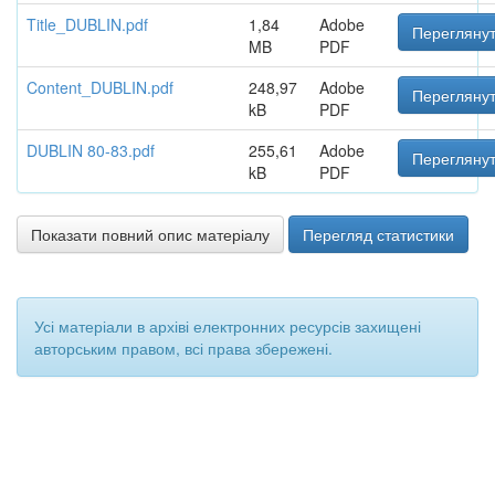
Title_DUBLIN.pdf
1,84
Adobe
Переглянут
MB
PDF
Content_DUBLIN.pdf
248,97
Adobe
Переглянут
kB
PDF
DUBLIN 80-83.pdf
255,61
Adobe
Переглянут
kB
PDF
Показати повний опис матеріалу
Перегляд статистики
Усі матеріали в архіві електронних ресурсів захищені
авторським правом, всі права збережені.