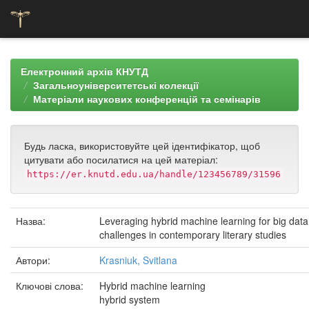
Skip
navigation
Електронний архів КНУТД
Загальноуніверситетські колекції
Матеріали наукових конференцій та семінарів
Будь ласка, використовуйте цей ідентифікатор, щоб
цитувати або посилатися на цей матеріал:
https://er.knutd.edu.ua/handle/123456789/31596
Назва:
Leveraging hybrid machine learning for big data
challenges in contemporary literary studies
Автори:
Krasniuk, Svitlana
Ключові слова:
Hybrid machine learning
hybrid system