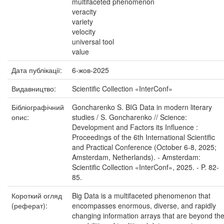
multifaceted phenomenon
veracity
variety
velocity
universal tool
value
Дата публікації:
6-жов-2025
Видавництво:
Scientific Collection «InterConf»
Бібліографічний
Goncharenko S. BIG Data in modern literary
опис:
studies / S. Goncharenko // Science:
Development and Factors its Influence :
Proceedings of the 6th International Scientific
and Practical Conference (October 6-8, 2025;
Amsterdam, Netherlands). - Amsterdam:
Scientific Collection «InterConf», 2025. - P. 82-
85.
Короткий огляд
Big Data is a multifaceted phenomenon that
(реферат):
encompasses enormous, diverse, and rapidly
changing information arrays that are beyond th