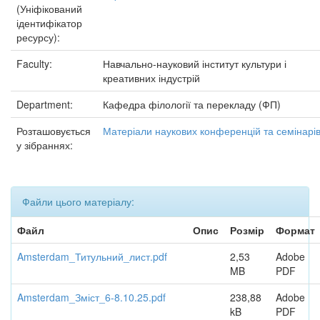
(Уніфікований
ідентифікатор
ресурсу):
Faculty:
Навчально-науковий інститут культури і
креативних індустрій
Department:
Кафедра філології та перекладу (ФП)
Розташовується
Матеріали наукових конференцій та семінарі
у зібраннях:
Файли цього матеріалу:
Файл
Опис
Розмір
Формат
Amsterdam_Титульний_лист.pdf
2,53
Adobe
MB
PDF
Amsterdam_Зміст_6-8.10.25.pdf
238,88
Adobe
kB
PDF