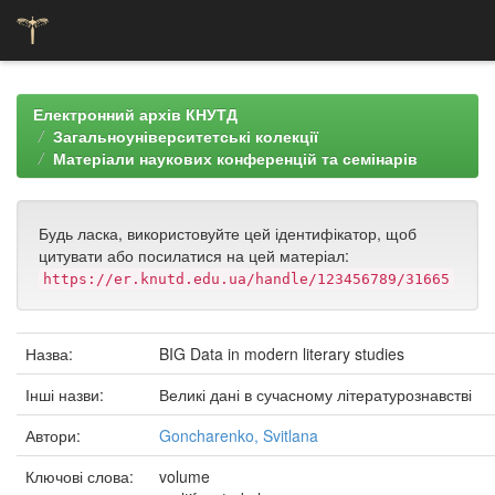
Skip
navigation
Електронний архів КНУТД
Загальноуніверситетські колекції
Матеріали наукових конференцій та семінарів
Будь ласка, використовуйте цей ідентифікатор, щоб
цитувати або посилатися на цей матеріал:
https://er.knutd.edu.ua/handle/123456789/31665
Назва:
BIG Data in modern literary studies
Інші назви:
Великі дані в сучасному літературознавстві
Автори:
Goncharenko, Svitlana
Ключові слова:
volume