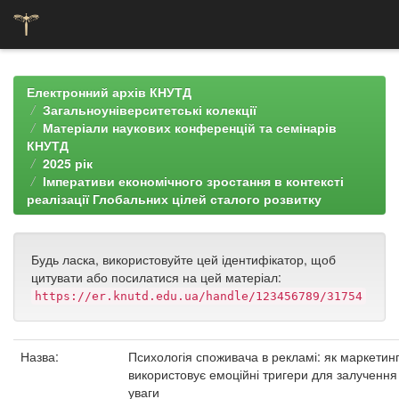
Skip
navigation
Електронний архів КНУТД
Загальноуніверситетські колекції
Матеріали наукових конференцій та семінарів
КНУТД
2025 рік
Імперативи економічного зростання в контексті
реалізації Глобальних цілей сталого розвитку
Будь ласка, використовуйте цей ідентифікатор, щоб
цитувати або посилатися на цей матеріал:
https://er.knutd.edu.ua/handle/123456789/31754
Назва:
Психологія споживача в рекламі: як маркетин
використовує емоційні тригери для залучення
уваги