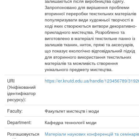
залишаються після виробництва одягу.
Запропоновано для вирішення проблеми
вторинної переробки текстильних матеріалів
популяризувати види художньої творчості в
ході яких створюються витвори декоративно-
прикладного мистецтва. Розроблено та
виготовлено в матеріалі текстильне панно із
залишків тканин, ниток, пряжі та аксесуарів,
що показує екологічно відповідальний підхід
для вторинного використання текстильних
матеріалів та можливість створення
унікального предмету мистецтва.
URI
https://er.knutd.edu.ua/handle/123456789/3192
(Уніфікований
ідентифікатор
ресурсу):
Faculty:
Факультет мистецтв і моди
Department:
Кафедра технології моди
Розташовується
Матеріали наукових конференцій та семінарі