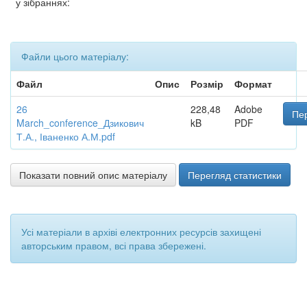
у зібраннях:
Файли цього матеріалу:
Файл
Опис
Розмір
Формат
26
228,48
Adobe
Пер
March_conference_Дзикович
kB
PDF
Т.А., Іваненко А.М.pdf
Показати повний опис матеріалу
Перегляд статистики
Усі матеріали в архіві електронних ресурсів захищені
авторським правом, всі права збережені.