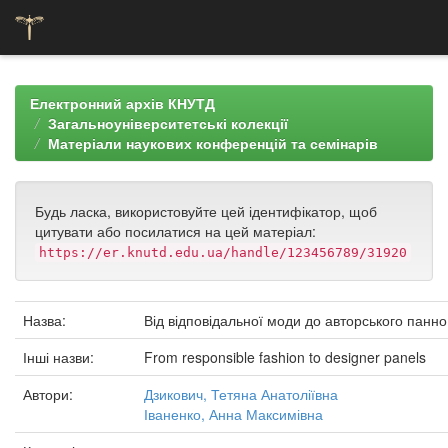
Skip
navigation
Електронний архів КНУТД
Загальноуніверситетські колекції
Матеріали наукових конференцій та семінарів
Будь ласка, використовуйте цей ідентифікатор, щоб
цитувати або посилатися на цей матеріал:
https://er.knutd.edu.ua/handle/123456789/31920
Назва:
Від відповідальної моди до авторського панно
Інші назви:
From responsible fashion to designer panels
Автори:
Дзикович, Тетяна Анатоліївна
Іваненко, Анна Максимівна