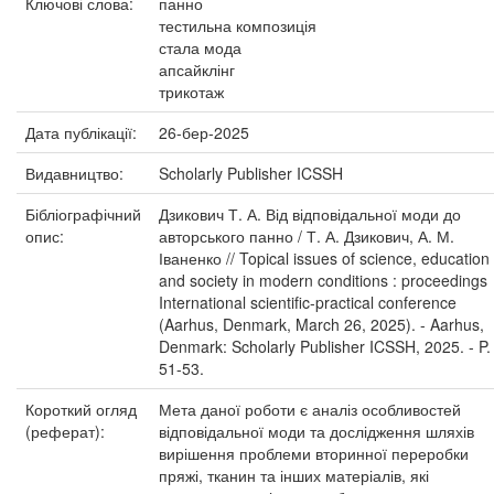
Ключові слова:
панно
тестильна композиція
стала мода
апсайклінг
трикотаж
Дата публікації:
26-бер-2025
Видавництво:
Scholarly Publisher ICSSH
Бібліографічний
Дзикович Т. А. Від відповідальної моди до
опис:
авторського панно / Т. А. Дзикович, А. М.
Іваненко // Topical issues of science, education
and society in modern conditions : proceedings
International scientific-practical conference
(Aarhus, Denmark, March 26, 2025). - Aarhus,
Denmark: Scholarly Publisher ICSSH, 2025. - P.
51-53.
Короткий огляд
Мета даної роботи є аналіз особливостей
(реферат):
відповідальної моди та дослідження шляхів
вирішення проблеми вторинної переробки
пряжі, тканин та інших матеріалів, які