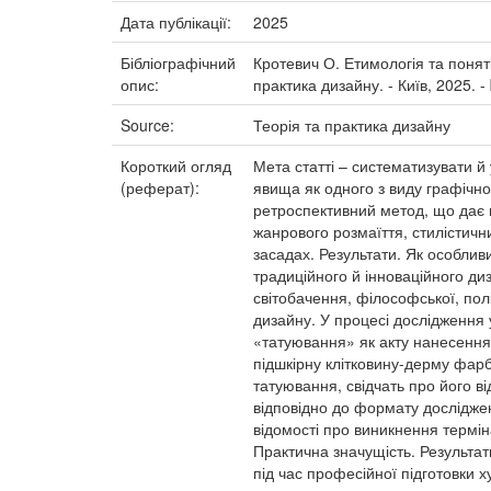
Дата публікації:
2025
Бібліографічний
Кротевич О. Етимологія та поняті
опис:
практика дизайну. - Київ, 2025. -
Source:
Теорія та практика дизайну
Короткий огляд
Мета статті – систематизувати й
(реферат):
явища як одного з виду графічног
ретроспективний метод, що дає п
жанрового розмаїття, стилістичн
засадах. Результати. Як особлив
традиційного й інноваційного д
світобачення, філософської, пол
дизайну. У процесі дослідження 
«татуювання» як акту нанесення
підшкірну клітковину-дерму фарб
татуювання, свідчать про його в
відповідно до формату дослідже
відомості про виникнення термін
Практична значущість. Результат
під час професійної підготовки х