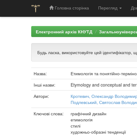
Головна сторінка
Перегляд
До
Skip
navigation
Електронний архів КНУТД
Загальноуніверси
Будь ласка, використовуйте цей ідентифікатор, 
Назва:
Етимологія та понятійно-терміно
Інші назви:
Etymology and conceptual and term
Автори:
Кротевич, Олександр Володими
Подлевський, Святослав Волод
Ключові слова:
графічний дизайн
етимологія
стилі
художньо-образні тенденції