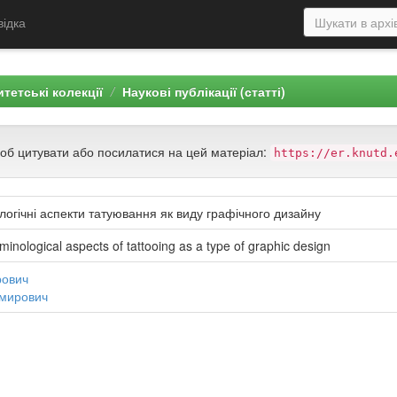
відка
тетські колекції
Наукові публікації (статті)
щоб цитувати або посилатися на цей матеріал:
https://er.knutd.
логічні аспекти татуювання як виду графічного дизайну
inological aspects of tattooing as a type of graphic design
рович
имирович