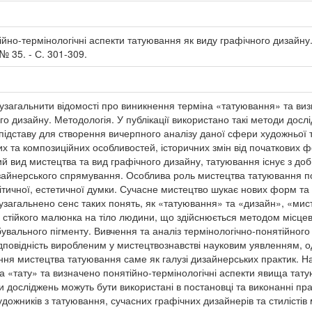
йно-термінологічні аспекти татуювання як виду графічного дизайну./
 № 35. - С. 301-309.
 узагальнити відомості про виникнення терміна «татуювання» та виз
о дизайну. Методологія. У публікації використано такі методи дослі
ідставу для створення вичерпного аналізу даної сфери художньої т
их та композиційних особливостей, історичних змін від початкових
ий вид мистецтва та вид графічного дизайну, татуювання існує з до
изайнерського спрямування. Особлива роль мистецтва татуювання по
ітичної, естетичної думки. Сучасне мистецтво шукає нових форм та
узагальнено сенс таких понять, як «татуювання» та «дизайн», «мис
 стійкого малюнка на тіло людини, що здійснюється методом місцев
увального пігменту. Вивчення та аналіз термінологічно-понятійног
ідповідність виробленим у мистецтвознавстві науковим уявленням, о
ння мистецтва татуювання саме як галузі дизайнерських практик. Н
а «тату» та визначено понятійно-термінологічні аспекти явища тату
и досліджень можуть бути використані в постановці та виконанні пр
удожників з татуювання, сучасних графічних дизайнерів та стилістів