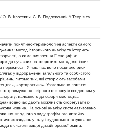
 О. В. Кротевич, С. В. Подлевський // Теорія та
начити понятійно-термінологічні аспекти самого
дження: метод історичного аналізу та історико-
ворчості, а саме виявлення її специфіки,
 форм до сучасних на теоретико-методологічних
би первісності. У наш час воно поєднало риси
лягає у відображенні загального та особистого
 рішень, питомо тих, які створюють засобами
тецтво», «артпрактика». Узагальнено поняття
ого травмування шкірного покрову із введенням у
о апарату, належного до сфери мистецтва
днак водночас дають можливість скорегувати їх
аукова новина. На основі аналізу систематизовано
ювання як одного з виду графічного дизайну.
актичних завдань у галузі художнього татуювання
 моди в системі вищої дизайнерської освіти.