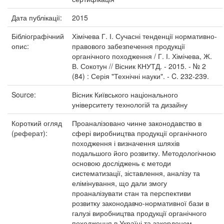
Дата публікації:
2015
Бібліографічний
Хімічева Г. І. Сучасні тенденції нормативно-
опис:
правового забезпечення продукції
органічного походження / Г. І. Хімічева, Ж.
В. Сокотун // Вісник КНУТД. - 2015. - № 2
(84) : Серія "Технічні науки". - C. 232-239.
Source:
Вісник Київського національного
університету технологій та дизайну
Короткий огляд
Проаналізовано чинне законодавство в
(реферат):
сфері виробництва продукції органічного
походження і визначення шляхів
подальшого його розвитку. Методологічною
основою досліджень є методи
систематизації, зіставлення, аналізу та
елімінування, що дали змогу
проаналізувати стан та перспективи
розвитку законодавчо-нормативної бази в
галузі виробництва продукції органічного
походження в Україні та закордоном.