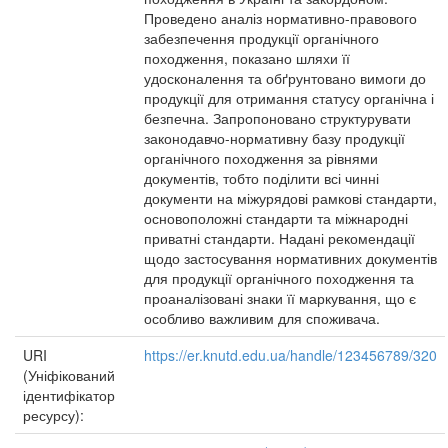
Проведено аналіз нормативно-правового
забезпечення продукції органічного
походження, показано шляхи її
удосконалення та обґрунтовано вимоги до
продукції для отримання статусу органічна і
безпечна. Запропоновано структурувати
законодавчо-нормативну базу продукції
органічного походження за рівнями
документів, тобто поділити всі чинні
документи на міжурядові рамкові стандарти,
основоположні стандарти та міжнародні
приватні стандарти. Надані рекомендації
щодо застосування нормативних документів
для продукції органічного походження та
проаналізовані знаки її маркування, що є
особливо важливим для споживача.
URI
https://er.knutd.edu.ua/handle/123456789/320
(Уніфікований
ідентифікатор
ресурсу):