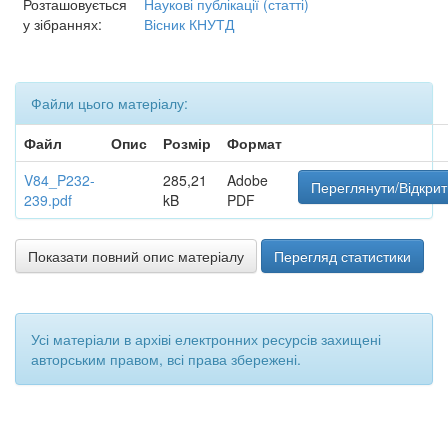
Розташовується
Наукові публікації (статті)
у зібраннях:
Вісник КНУТД
Файли цього матеріалу:
Файл
Опис
Розмір
Формат
V84_P232-
285,21
Adobe
Переглянути/Відкрит
239.pdf
kB
PDF
Показати повний опис матеріалу
Перегляд статистики
Усі матеріали в архіві електронних ресурсів захищені
авторським правом, всі права збережені.