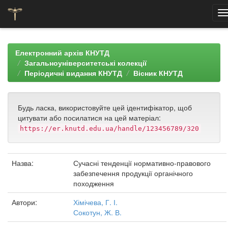
Skip
navigation
Електронний архів КНУТД
Загальноуніверситетські колекції
Періодичні видання КНУТД
Вісник КНУТД
Будь ласка, використовуйте цей ідентифікатор, щоб
цитувати або посилатися на цей матеріал:
https://er.knutd.edu.ua/handle/123456789/320
Назва:
Сучасні тенденції нормативно-правового
забезпечення продукції органічного
походження
Автори:
Хімічева, Г. І.
Сокотун, Ж. В.