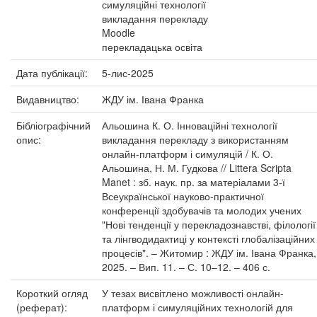
симуляційні технології
викладання перекладу
Moodle
перекладацька освіта
Дата публікації:
5-лис-2025
Видавництво:
ЖДУ ім. Івана Франка
Бібліографічний
Альошина К. О. Інноваційні технології
опис:
викладання перекладу з використанням
онлайн-платформ і симуляцій / К. О.
Альошина, Н. М. Гудкова // Littera Scripta
Manet : зб. наук. пр. за матеріалами 3-ї
Всеукраїнської науково-практичної
конференції здобувачів та молодих учених
"Нові тенденції у перекладознавстві, філології
та лінгводидактиці у контексті глобалізаційних
процесів". – Житомир : ЖДУ ім. Івана Франка,
2025. – Вип. 11. – С. 10–12. – 406 с.
Короткий огляд
У тезах висвітлено можливості онлайн-
(реферат):
платформ і симуляційних технологій для