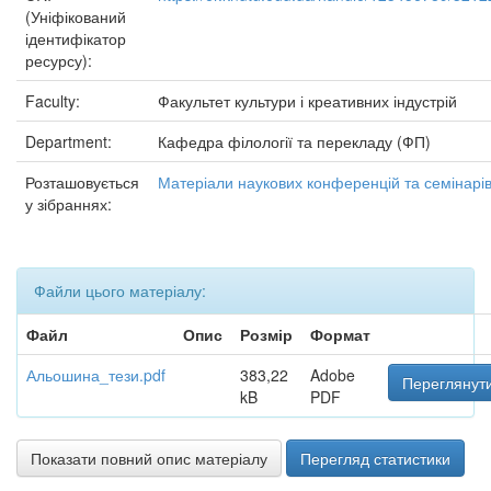
(Уніфікований
ідентифікатор
ресурсу):
Faculty:
Факультет культури і креативних індустрій
Department:
Кафедра філології та перекладу (ФП)
Розташовується
Матеріали наукових конференцій та семінарі
у зібраннях:
Файли цього матеріалу:
Файл
Опис
Розмір
Формат
Альошина_тези.pdf
383,22
Adobe
Переглянути
kB
PDF
Показати повний опис матеріалу
Перегляд статистики