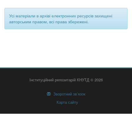
Усі матеріали в архіві електронних ресурсів захищені
авторським правом, всі права збережені.
Інституційний репозитарій КНУТД © 2026
Зворотний зв’язок
Карта сайту