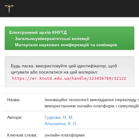
Skip
navigation
Електронний архів КНУТД
Загальноуніверситетські колекції
Матеріали наукових конференцій та семінарів
Будь ласка, використовуйте цей ідентифікатор, щоб
цитувати або посилатися на цей матеріал:
https://er.knutd.edu.ua/handle/123456789/32122
Назва:
Інноваційні технології викладання перекладу 
використанням онлайн-платформ і симуляцій
Автори:
Гудкова, Н. М.
Альошина, К. О.
Ключові слова:
онлайн-платформи