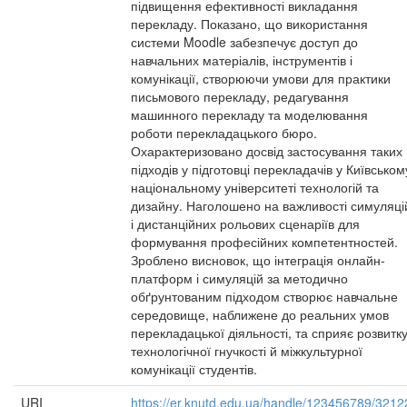
підвищення ефективності викладання
перекладу. Показано, що використання
системи Moodle забезпечує доступ до
навчальних матеріалів, інструментів і
комунікації, створюючи умови для практики
письмового перекладу, редагування
машинного перекладу та моделювання
роботи перекладацького бюро.
Охарактеризовано досвід застосування таких
підходів у підготовці перекладачів у Київськом
національному університеті технологій та
дизайну. Наголошено на важливості симуляці
і дистанційних рольових сценаріїв для
формування професійних компетентностей.
Зроблено висновок, що інтеграція онлайн-
платформ і симуляцій за методично
обґрунтованим підходом створює навчальне
середовище, наближене до реальних умов
перекладацької діяльності, та сприяє розвитк
технологічної гнучкості й міжкультурної
комунікації студентів.
URI
https://er.knutd.edu.ua/handle/123456789/3212