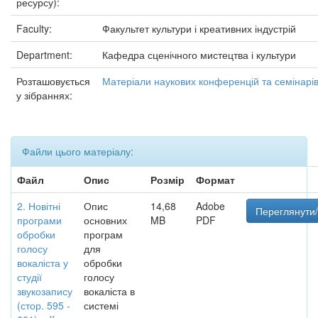
ресурсу):
Faculty:
Факультет культури і креативних індустрій
Department:
Кафедра сценічного мистецтва і культури
Розташовується
Матеріали наукових конференцій та семінарі
у зібраннях:
Файли цього матеріалу:
Файл
Опис
Розмір
Формат
2. Новітні
Опис
14,68
Adobe
Переглянути/
програми
основних
MB
PDF
обробки
програм
голосу
для
вокаліста у
обробки
студії
голосу
звукозапису
вокаліста в
(стор. 595 -
системі