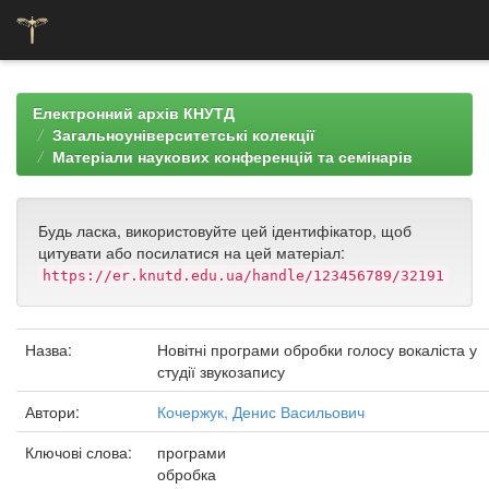
Skip
navigation
Електронний архів КНУТД
Загальноуніверситетські колекції
Матеріали наукових конференцій та семінарів
Будь ласка, використовуйте цей ідентифікатор, щоб
цитувати або посилатися на цей матеріал:
https://er.knutd.edu.ua/handle/123456789/32191
Назва:
Новітні програми обробки голосу вокаліста у
студії звукозапису
Автори:
Кочержук, Денис Васильович
Ключові слова:
програми
обробка