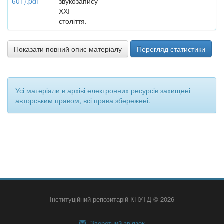
601).pdf
звукозапису
ХХІ
століття.
Показати повний опис матеріалу
Перегляд статистики
Усі матеріали в архіві електронних ресурсів захищені
авторським правом, всі права збережені.
Інституційний репозитарій КНУТД © 2026
Зворотний зв’язок