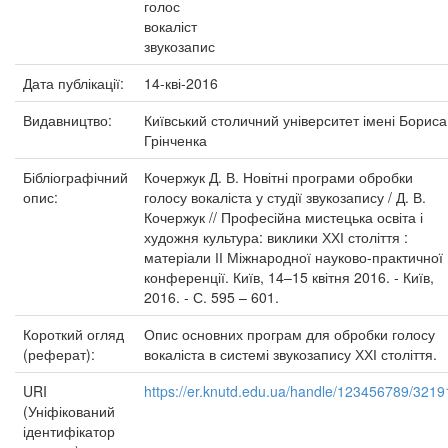
голос
вокаліст
звукозапис
Дата публікації:
14-кві-2016
Видавництво:
Київський столичний університет імені Бориса
Грінченка
Бібліографічний
Кочержук Д. В. Новітні програми обробки
опис:
голосу вокаліста у студії звукозапису / Д. В.
Кочержук // Професійна мистецька освіта і
художня культура: виклики ХХІ століття :
матеріали ІІ Міжнародної науково-практичної
конференції. Київ, 14–15 квітня 2016. - Київ,
2016. - С. 595 – 601.
Короткий огляд
Опис основних програм для обробки голосу
(реферат):
вокаліста в системі звукозапису ХХІ століття.
URI
https://er.knutd.edu.ua/handle/123456789/3219
(Уніфікований
ідентифікатор