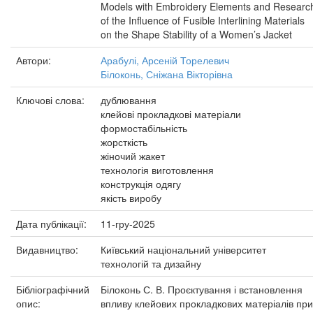
Models with Embroidery Elements and Researc
of the Influence of Fusible Interlining Materials
on the Shape Stability of a Women’s Jacket
Автори:
Арабулі, Арсеній Торелевич
Білоконь, Сніжана Вікторівна
Ключові слова:
дублювання
клейові прокладкові матеріали
формостабільність
жорсткість
жіночий жакет
технологія виготовлення
конструкція одягу
якість виробу
Дата публікації:
11-гру-2025
Видавництво:
Київський національний університет
технологій та дизайну
Бібліографічний
Білоконь С. В. Проєктування і встановлення
опис:
впливу клейових прокладкових матеріалів при