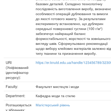
базових деталей. Складено технологічну
послідовність виготовлення виробу, визначен
особливості операцій дублювання та вимоги
до якості готового жакету. За результатами
експерименту встановлено, що дублерин
середньої поверхневої густини (100 г/м²)
забезпечує найкращий баланс
формостабільності, жорсткості та зовнішнього
вигляду швів. Сформульовано рекомендації
щодо вибору клейових матеріалів залежно від
типу тканини та призначення виробу.
URI
https://er.knutd.edu.ua/handle/123456789/3230
(Уніфікований
ідентифікатор
ресурсу):
Faculty:
Факультет мистецтв і моди
Department:
Кафедра моди та стилю
Розташовується
Магістерський рівень
у зібраннях: