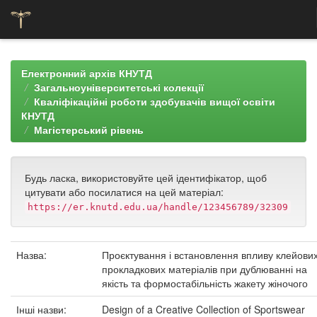
Skip
navigation
Електронний архів КНУТД
Загальноуніверситетські колекції
Кваліфікаційні роботи здобувачів вищої освіти
КНУТД
Магістерський рівень
Будь ласка, використовуйте цей ідентифікатор, щоб
цитувати або посилатися на цей матеріал:
https://er.knutd.edu.ua/handle/123456789/32309
Назва:
Проєктування і встановлення впливу клейови
прокладкових матеріалів при дублюванні на
якість та формостабільність жакету жіночого
Інші назви:
Design of a Creative Collection of Sportswear