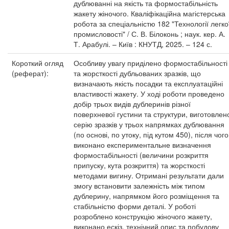
дублюванні на якість та формостабільність
жакету жіночого. Кваліфікаційна магістерська
робота за спеціальністю 182 "Технології легко
промисловості" / С. В. Білоконь ; наук. кер. А.
Т. Арабулі. – Київ : КНУТД, 2025. – 124 с.
Короткий огляд
Особливу увагу приділено формостабільності
(реферат):
та жорсткості дубльованих зразків, що
визначають якість посадки та експлуатаційні
властивості жакету. У ході роботи проведено
добір трьох видів дублеринів різної
поверхневої густини та структури, виготовлен
серію зразків у трьох напрямках дублювання
(по основі, по утоку, під кутом 450), після чого
виконано експериментальне визначення
формостабільності (величини розкриття
припуску, кута розкриття) та жорсткості
методами вигину. Отримані результати дали
змогу встановити залежність між типом
дублерину, напрямком його розміщення та
стабільністю форми деталі. У роботі
розроблено конструкцію жіночого жакету,
виконано ескіз, технічний опис та побудову