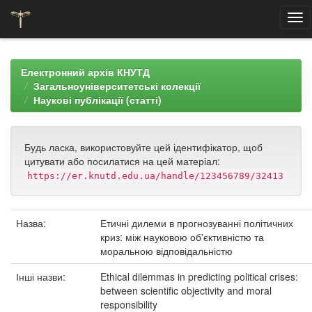
Skip
navigation
Електронний архів КНУТД
Загальноуніверситетські колекції
Наукові публікації (статті)
Будь ласка, використовуйте цей ідентифікатор, щоб
цитувати або посилатися на цей матеріал:
https://er.knutd.edu.ua/handle/123456789/32413
Назва:
Етичні дилеми в прогнозуванні політичних
криз: між науковою об'єктивністю та
моральною відповідальністю
Інші назви:
Ethical dilemmas in predicting political crises:
between scientific objectivity and moral
responsibility