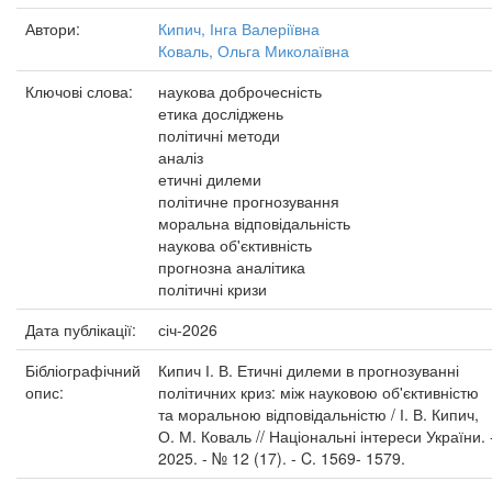
Автори:
Кипич, Інга Валеріївна
Коваль, Ольга Миколаївна
Ключові слова:
наукова доброчесність
етика досліджень
політичні методи
аналіз
етичні дилеми
політичне прогнозування
моральна відповідальність
наукова об'єктивність
прогнозна аналітика
політичні кризи
Дата публікації:
січ-2026
Бібліографічний
Кипич І. В. Етичні дилеми в прогнозуванні
опис:
політичних криз: між науковою об'єктивністю
та моральною відповідальністю / І. В. Кипич,
О. М. Коваль // Національні інтереси України. 
2025. - № 12 (17). - C. 1569- 1579.