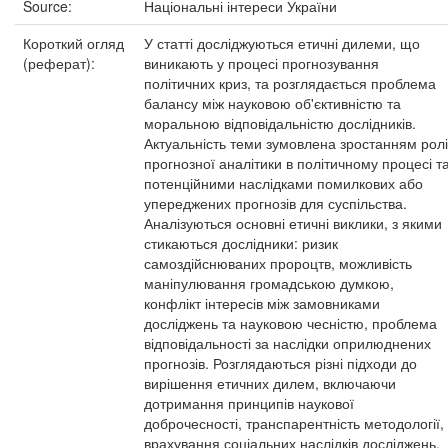
Source:
Національні інтереси України
Короткий огляд
У статті досліджуються етичні дилеми, що
(реферат):
виникають у процесі прогнозування
політичних криз, та розглядається проблема
балансу між науковою об'єктивністю та
моральною відповідальністю дослідників.
Актуальність теми зумовлена зростанням ролі
прогнозної аналітики в політичному процесі т
потенційними наслідками помилкових або
упереджених прогнозів для суспільства.
Аналізуються основні етичні виклики, з якими
стикаються дослідники: ризик
самоздійснюваних пророцтв, можливість
маніпулювання громадською думкою,
конфлікт інтересів між замовниками
досліджень та науковою чесністю, проблема
відповідальності за наслідки оприлюднених
прогнозів. Розглядаються різні підходи до
вирішення етичних дилем, включаючи
дотримання принципів наукової
доброчесності, транспарентність методології,
врахування соціальних наслідків досліджень.