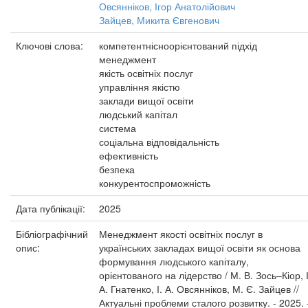
Овсянніков, Ігор Анатолійович
Зайцев, Микита Євгенович
Ключові слова:
компетентнісноорієнтований підхід
менеджмент
якість освітніх послуг
управління якістю
заклади вищої освіти
людський капітал
система
соціальна відповідальність
ефективність
безпека
конкурентоспроможність
Дата публікації:
2025
Бібліографічний
Менеджмент якості освітніх послуг в
опис:
українських закладах вищої освіти як основа
формування людського капіталу,
орієнтованого на лідерство / М. В. Зось–Кіор, І
А. Гнатенко, І. А. Овсянніков, М. Є. Зайцев //
Актуальні проблеми сталого розвитку. - 2025. 