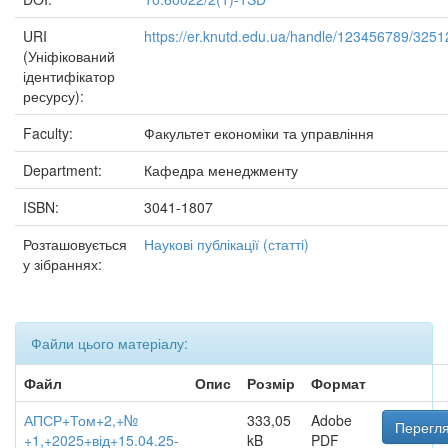
URI
https://er.knutd.edu.ua/handle/123456789/3251
(Уніфікований
ідентифікатор
ресурсу):
Faculty:
Факультет економіки та управління
Department:
Кафедра менеджменту
ISBN:
3041-1807
Розташовується
Наукові публікації (статті)
у зібраннях:
Файли цього матеріалу:
Файл
Опис
Розмір
Формат
АПСР+Том+2,+№
333,05
Adobe
Перегля
+1,+2025+від+15.04.25-
kB
PDF