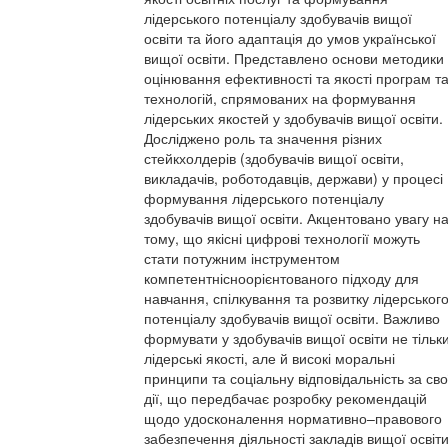
лідерського потенціалу здобувачів вищої
освіти та його адаптація до умов української
вищої освіти. Представлено основи методики
оцінювання ефективності та якості програм т
технологій, спрямованих на формування
лідерських якостей у здобувачів вищої освіти.
Досліджено роль та значення різних
стейкхолдерів (здобувачів вищої освіти,
викладачів, роботодавців, держави) у процесі
формування лідерського потенціалу
здобувачів вищої освіти. Акцентовано увагу н
тому, що якісні цифрові технології можуть
стати потужним інструментом
компетентнісноорієнтованого підходу для
навчання, спілкування та розвитку лідерськог
потенціалу здобувачів вищої освіти. Важливо
формувати у здобувачів вищої освіти не тільк
лідерські якості, але й високі моральні
принципи та соціальну відповідальність за сво
дії, що передбачає розробку рекомендацій
щодо удосконалення нормативно–правового
забезпечення діяльності закладів вищої освіт