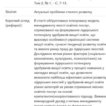
Том 2, № 1. - С. 7-13.
Source:
Актуальні проблеми сталого розвитку
Короткий огляд
В статті обґрунтовано інтегровану модель
(реферат):
менеджменту якості освітніх послуг,
спрямованої на формування лідерського
потенціалу здобувачів вищої освіти, що
враховує особливості української системи
вищої освіти, сучасні тенденції розвитку освіт
та вимоги ринку праці до лідерських якостей.
Досліджено вплив різних факторів (соціально
економічних, культурних, психологічних) на
формування лідерського потенціалу
здобувачів вищої освіти у процесі навчання у
закладах вищої освіти, що дозволило
визначити найбільш ефективні шляхи розвитк
лідерських якостей у здобувачів вищої освіти
різних категорій за умови отримання якісних
освітніх послуг на основі
компетентнісноорієнтованого підходу. Вивчен
міжнародний досвід з питань менеджменту
якості освітніх послуг та формування