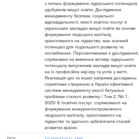
з питань формування лідерського потенціалу
здобувачів вищої освіти. Дослідження
менеджменту безпеки, соціальної
відповідальності, якості освітніх послуг в
українських закладах вищої освіти як основи
формування людського капіталу,
орієнтованого на лідерство, має значний
потенціал для подальшого розвитку та
поглиблення. Перспективними є дослідження,
спрямовані на вивчення впливу лідерського
потенціалу випускників закладів вищої освіти
на їх професійну кар’єру та успіх у житті.
Реалізація цих та інших напрямів досліджень
сприятиме створенню в Україні ефективної
системи менеджменту якості Актуальні
проблеми сталого розвитку / Том 2, No 1,
2025/ 8 /освітніх послуг, спрямованої на
формування конкурентоспроможного
людського капіталу, орієнтованого на
лідерство та здатного забезпечити сталий
розвиток країни.
DOI:
10.60022/2(1)-1SD