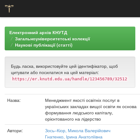
Skip
navigation
Електронний архів КНУТД
Загальноуніверситетські колекції
Наукові публікації (статті)
Будь ласка, використовуйте цей ідентифікатор, щоб
цитувати або посилатися на цей матеріал:
https://er.knutd.edu.ua/handle/123456789/32512
Назва:
Менеджмент якості освітніх послуг в
українських закладах вищої освіти як основа
формування людського капіталу,
орієнтованого на лідерство
Автори:
Зось–Кіор, Микола Валерійович
Гнатенко, Ірина Анатоліївна