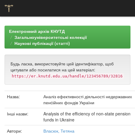
Skip
navigation
Електронний архів КНУТД
Загальноуніверситетські колекції
Наукові публікації (статті)
Будь ласка, використовуйте цей ідентифікатор, щоб
цитувати або посилатися на цей матеріал:
https://er.knutd.edu.ua/handle/123456789/32816
Назва:
Аналіз ефективності діяльності недержавних
пенcійних фондів України
Інші назви:
Analysis of the efficiency of non-state pension
funds in Ukraine
Автори:
Власюк, Тетяна