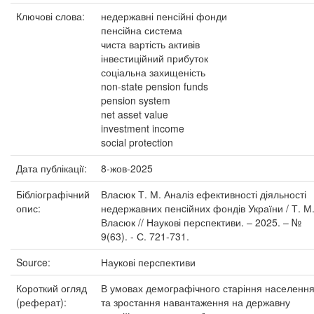
Ключові слова:
недержавні пенсійні фонди
пенсійна система
чиста вартість активів
інвестиційний прибуток
соціальна захищеність
non-state pension funds
pension system
net asset value
investment income
social protection
Дата публікації:
8-жов-2025
Бібліографічний
Власюк Т. М. Аналіз ефективності діяльності
опис:
недержавних пенcійних фондів України / Т. М
Власюк // Наукові перспективи. – 2025. – №
9(63). - С. 721-731.
Source:
Наукові перспективи
Короткий огляд
В умовах демографічного старіння населенн
(реферат):
та зростання навантаження на державну