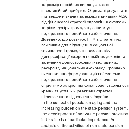
та розмір пенсійних виплат, а також
інвестиційний прибуток. Отримані результати
підтвердили значну залежність динаміки ЧВА
від фінансової стратегії управління активами
та рівня довіри громадян до інститутів
недержавного пенсійного забезпечення.
Доведено, що розвиток НПФ є стратегічно
важливим для підвищення соціальної
захищеності громадян похилого віку,
диверсифікації джерел пенсійних доходів та
залучення довгострокових інвестиційних
ресурсів у національну економіку. Зроблено
висновки, що формування дієвої системи
недержавного пенсійного забезпечення
сприятиме зміцненню фінансової стабільност
країни та успішній реалізації стратегії
післявоєнного відновлення України.
In the context of population aging and the
increasing burden on the state pension system,
the development of non-state pension provision
in Ukraine is of particular importance. An
analysis of the activities of non-state pension