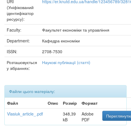
URI
https://er.knutd.edu.ua/handle/123456789/3281
(Уніфікований
ідентифікатор
ресурсу):
Faculty:
Факультет економіки та управління
Department:
Кафедра економіки
ISSN:
2708-7530
Розташовується
Наукові публікації (статті)
у зібраннях:
Файли цього матеріалу:
Файл
Опис
Розмір
Формат
Vlasiuk_article_.pdf
348,39
Adobe
Переглянути
kB
PDF