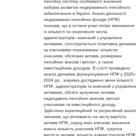
пенсійну систему особливого значення
набуває розвиток недержавного пенсійного
забезпечення в Україні. Аналіз діяльності
недержавних пенсійних фондів (НПФ)
показав, що в останні роки попри зменшення
їх кількості та скорочення числа
адміністраторів і компаній з управління
активами, спостерігається позитивна динамік
за ключовими показниками: кількістю
учасників, обсягами активів, розмірами
пенсійних внесків і виплат, а також
інвестиційним доходом. В статті проведено
аналіз динаміки функціонування НПФ у 2020–
2024 рр., зокрема досліджено зміни кількості
НПФ, адміністраторів та компаній з управлінн
активами, обсяги залучених активів,
надходжень пенсійних внесків, виплат
учасникам та інвестиційного доходу.
Здійснено кореляційний та регресійний аналі
чинників, що впливають на чисту вартість
активів НПФ, серед яких ключове значення
мають кількість учасників НПФ, сукупна
вартість активів, кількість адміністраторів НПФ