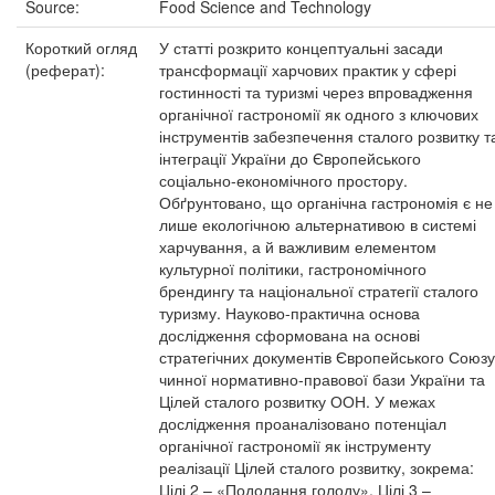
Source:
Food Science and Technology
Короткий огляд
У статті розкрито концептуальні засади
(реферат):
трансформації харчових практик у сфері
гостинності та туризмі через впровадження
органічної гастрономії як одного з ключових
інструментів забезпечення сталого розвитку т
інтеграції України до Європейського
соціально-економічного простору.
Обґрунтовано, що органічна гастрономія є не
лише екологічною альтернативою в системі
харчування, а й важливим елементом
культурної політики, гастрономічного
брендингу та національної стратегії сталого
туризму. Науково-практична основа
дослідження сформована на основі
стратегічних документів Європейського Союзу
чинної нормативно-правової бази України та
Цілей сталого розвитку ООН. У межах
дослідження проаналізовано потенціал
органічної гастрономії як інструменту
реалізації Цілей сталого розвитку, зокрема:
Цілі 2 – «Подолання голоду», Цілі 3 –