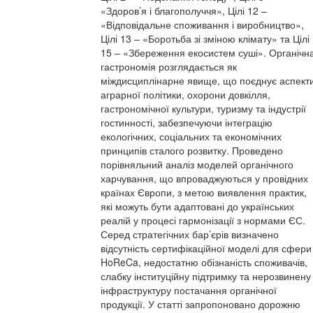
«Здоров’я і благополуччя», Цілі 12 –
«Відповідальне споживання і виробництво»,
Цілі 13 – «Боротьба зі зміною клімату» та Цілі
15 – «Збереження екосистем суші». Органічн
гастрономія розглядається як
міждисциплінарне явище, що поєднує аспект
аграрної політики, охорони довкілля,
гастрономічної культури, туризму та індустрії
гостинності, забезпечуючи інтеграцію
екологічних, соціальних та економічних
принципів сталого розвитку. Проведено
порівняльний аналіз моделей органічного
харчування, що впроваджуються у провідних
країнах Європи, з метою виявлення практик,
які можуть бути адаптовані до українських
реалій у процесі гармонізації з нормами ЄС.
Серед стратегічних бар’єрів визначено
відсутність сертифікаційної моделі для сфери
HoReCa, недостатню обізнаність споживачів,
слабку інституційну підтримку та нерозвинену
інфраструктуру постачання органічної
продукції. У статті запропоновано дорожню