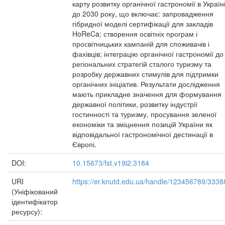
карту розвитку органічної гастрономії в Україн
до 2030 року, що включає: запровадження
гібридної моделі сертифікації для закладів
HoReCa; створення освітніх програм і
просвітницьких кампаній для споживачів і
фахівців; інтеграцію органічної гастрономії до
регіональних стратегій сталого туризму та
розробку державних стимулів для підтримки
органічних ініціатив. Результати дослідження
мають прикладне значення для формування
державної політики, розвитку індустрії
гостинності та туризму, просування зеленої
економіки та зміцнення позицій України як
відповідальної гастрономічної дестинації в
Європі.
DOI:
10.15673/fst.v19i2.3184
URI
https://er.knutd.edu.ua/handle/123456789/3338
(Уніфікований
ідентифікатор
ресурсу):