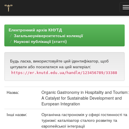
Skip
navigation
Електронний архів КНУТД
Загальноуніверситетські колекції
Наукові публікації (статті)
Будь ласка, використовуйте цей ідентифікатор, щоб
цитувати або посилатися на цей матеріал:
https://er.knutd.edu.ua/handle/123456789/33388
Назва:
Organic Gastronomy in Hospitality and Tourism:
A Catalyst for Sustainable Development and
European Integration
Інші назви:
Органічна гастрономія у сфері гостинності та
туризмі: каталізатор сталого розвитку та
європейської інтеграції