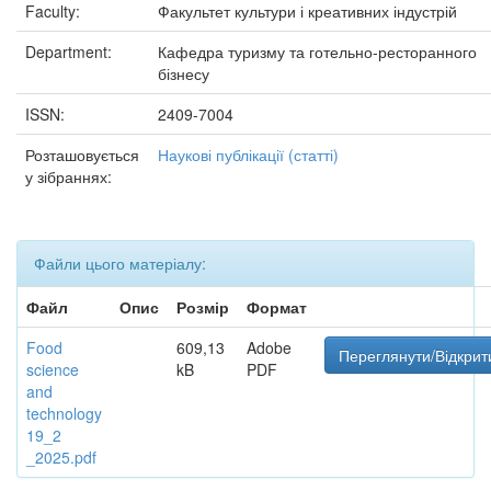
Faculty:
Факультет культури і креативних індустрій
Department:
Кафедра туризму та готельно-ресторанного
бізнесу
ISSN:
2409-7004
Розташовується
Наукові публікації (статті)
у зібраннях:
Файли цього матеріалу:
Файл
Опис
Розмір
Формат
Food
609,13
Adobe
Переглянути/Відкрит
science
kB
PDF
and
technology
19_2
_2025.pdf