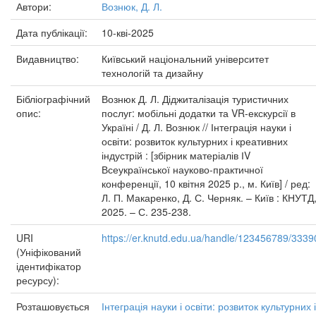
Автори:
Вознюк, Д. Л.
Дата публікації:
10-кві-2025
Видавництво:
Київський національний університет
технологій та дизайну
Бібліографічний
Вознюк Д. Л. Діджиталізація туристичних
опис:
послуг: мобільні додатки та VR-екскурсії в
Україні / Д. Л. Вознюк // Інтеграція науки і
освіти: розвиток культурних і креативних
індустрій : [збірник матеріалів ІV
Всеукраїнської науково-практичної
конференції, 10 квітня 2025 р., м. Київ] / ред:
Л. П. Макаренко, Д. С. Черняк. – Київ : КНУТД
2025. – С. 235-238.
URI
https://er.knutd.edu.ua/handle/123456789/3339
(Уніфікований
ідентифікатор
ресурсу):
Розташовується
Інтеграція науки і освіти: розвиток культурних і