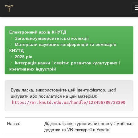
Skip
navigation
Електронний архів КНУТД
Загальноуніверситетські колекції
Матеріали наукових конференцій та семінарів
КНУТД
2025 рік
Інтеграція науки і освіти: розвиток культурних і
креативних індустрій
Будь ласка, використовуйте цей ідентифікатор, щоб
цитувати або посилатися на цей матеріал:
https://er.knutd.edu.ua/handle/123456789/33390
Назва:
Діджиталізація туристичних послуг: мобільні
додатки та VR-екскурсії в Україні