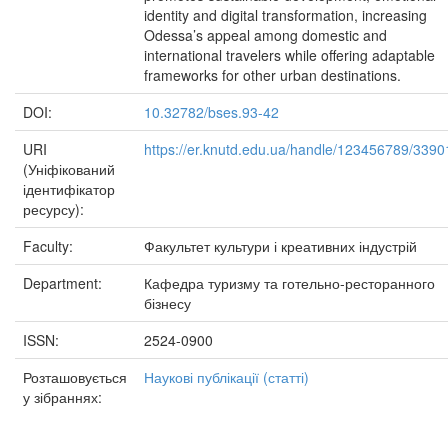
identity and digital transformation, increasing
Odessa’s appeal among domestic and
international travelers while offering adaptable
frameworks for other urban destinations.
DOI:
10.32782/bses.93-42
URI
https://er.knutd.edu.ua/handle/123456789/3390
(Уніфікований
ідентифікатор
ресурсу):
Faculty:
Факультет культури і креативних індустрій
Department:
Кафедра туризму та готельно-ресторанного
бізнесу
ISSN:
2524-0900
Розташовується
Наукові публікації (статті)
у зібраннях: