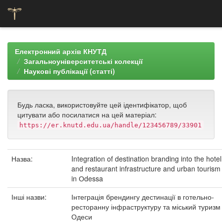
Skip
navigation
Електронний архів КНУТД
Загальноуніверситетські колекції
Наукові публікації (статті)
Будь ласка, використовуйте цей ідентифікатор, щоб
цитувати або посилатися на цей матеріал:
https://er.knutd.edu.ua/handle/123456789/33901
Назва:
Integration of destination branding into the hotel
and restaurant infrastructure and urban tourism
in Оdessa
Інші назви:
Інтеграція брендингу дестинації в готельно-
ресторанну інфраструктуру та міський туризм
Одеси